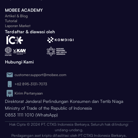
MOBEE ACADEMY
Artikel & Blog
Tutorial
Laporan Market
Terdaftar & diawasi oleh
Hubungi Kami
customer.support@mobee.com
+62 895-3131-7073
Kirim Pertanyaan
Direktorat Jenderal Perlindungan Konsumen dan Tertib Niaga
Ministry of Trade of the Republic of Indonesia
0853 1111 1010 (WhatsApp)
Hak Cipta © 2024 PT. CTXG Indonesia Berkarya. Seluruh hak dilindungi
undang-undang.
Perdagangan aset kripto difasilitasi oleh PT CTXG Indonesia Berkarya,