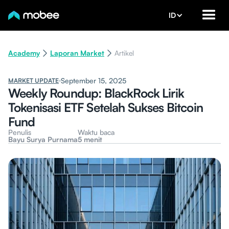
ID
Academy
Laporan Market
Artikel
September 15, 2025
MARKET UPDATE
Weekly Roundup: BlackRock Lirik
Tokenisasi ETF Setelah Sukses Bitcoin
Fund
Penulis
Waktu baca
Bayu Surya Purnama
5 menit