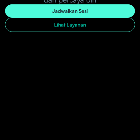
Jadwalkan Sesi
Lihat Layanan