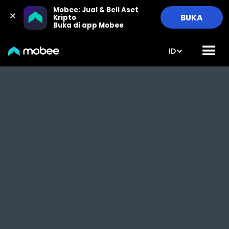
Mobee: Jual & Beli Aset 
BUKA
Kripto

Buka di app Mobee
ID