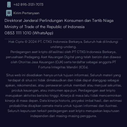
+62 895-3131-7073
Kirim Pertanyaan
Direktorat Jenderal Perlindungan Konsumen dan Tertib Niaga
Ministry of Trade of the Republic of Indonesia
0853 1111 1010 (WhatsApp)
Hak Cipta © 2024 PT. CTXG Indonesia Berkarya. Seluruh hak dilindungi
undang-undang.
Perdagangan aset kripto difasilitasi oleh PT CTXG Indonesia Berkarya,
perusahaan Pedagang Aset Keuangan Digital yang telah berizin dan diawasi
oleh Otoritas Jasa Keuangan (OJK) serta terdaftar sebagai anggota PT
Fortuna Integritas Mandiri (ICEx).
Situs web ini disediakan hanya untuk tujuan informasi. Seluruh materi yang
terdapat di situs ini tidak dimaksudkan dan tidak dapat dianggap sebagai
ajakan, rekomendasi, atau penawaran untuk membeli atau menjual sekuritas,
produk keuangan, atau instrumen apa pun. Perdagangan aset kripto
merupakan aktivitas berisiko tinggi. Kinerja di masa lalu tidak mencerminkan
kinerja di masa depan. Data kinerja historis, proyeksi imbal hasil, dan estimasi
probabilitas disajikan semata-mata untuk tujuan informasi dan ilustrasi.
Seluruh keputusan terkait perdagangan aset kripto merupakan keputusan
independen dari masing-masing pengguna.