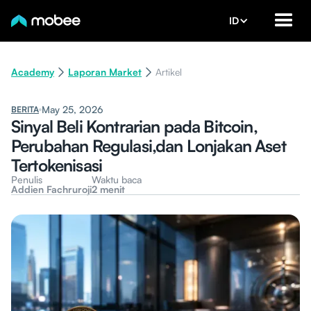
ID
Academy
Laporan Market
Artikel
May 25, 2026
BERITA
Sinyal Beli Kontrarian pada Bitcoin,
Perubahan Regulasi,dan Lonjakan Aset
Tertokenisasi
Penulis
Waktu baca
Addien Fachruroji
2 menit