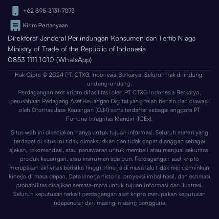
+62 895-3131-7073
Kirim Pertanyaan
Direktorat Jenderal Perlindungan Konsumen dan Tertib Niaga
Ministry of Trade of the Republic of Indonesia
0853 1111 1010 (WhatsApp)
Hak Cipta © 2024 PT. CTXG Indonesia Berkarya. Seluruh hak dilindungi
undang-undang.
Perdagangan aset kripto difasilitasi oleh PT CTXG Indonesia Berkarya,
perusahaan Pedagang Aset Keuangan Digital yang telah berizin dan diawasi
oleh Otoritas Jasa Keuangan (OJK) serta terdaftar sebagai anggota PT
Fortuna Integritas Mandiri (ICEx).
Situs web ini disediakan hanya untuk tujuan informasi. Seluruh materi yang
terdapat di situs ini tidak dimaksudkan dan tidak dapat dianggap sebagai
ajakan, rekomendasi, atau penawaran untuk membeli atau menjual sekuritas,
produk keuangan, atau instrumen apa pun. Perdagangan aset kripto
merupakan aktivitas berisiko tinggi. Kinerja di masa lalu tidak mencerminkan
kinerja di masa depan. Data kinerja historis, proyeksi imbal hasil, dan estimasi
probabilitas disajikan semata-mata untuk tujuan informasi dan ilustrasi.
Seluruh keputusan terkait perdagangan aset kripto merupakan keputusan
independen dari masing-masing pengguna.