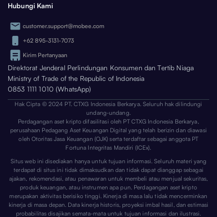
Hubungi Kami
customer.support@mobee.com
+62 895-3131-7073
Kirim Pertanyaan
Direktorat Jenderal Perlindungan Konsumen dan Tertib Niaga
Ministry of Trade of the Republic of Indonesia
0853 1111 1010 (WhatsApp)
Hak Cipta © 2024 PT. CTXG Indonesia Berkarya. Seluruh hak dilindungi
undang-undang.
Perdagangan aset kripto difasilitasi oleh PT CTXG Indonesia Berkarya,
perusahaan Pedagang Aset Keuangan Digital yang telah berizin dan diawasi
oleh Otoritas Jasa Keuangan (OJK) serta terdaftar sebagai anggota PT
Fortuna Integritas Mandiri (ICEx).
Situs web ini disediakan hanya untuk tujuan informasi. Seluruh materi yang
terdapat di situs ini tidak dimaksudkan dan tidak dapat dianggap sebagai
ajakan, rekomendasi, atau penawaran untuk membeli atau menjual sekuritas,
produk keuangan, atau instrumen apa pun. Perdagangan aset kripto
merupakan aktivitas berisiko tinggi. Kinerja di masa lalu tidak mencerminkan
kinerja di masa depan. Data kinerja historis, proyeksi imbal hasil, dan estimasi
probabilitas disajikan semata-mata untuk tujuan informasi dan ilustrasi.