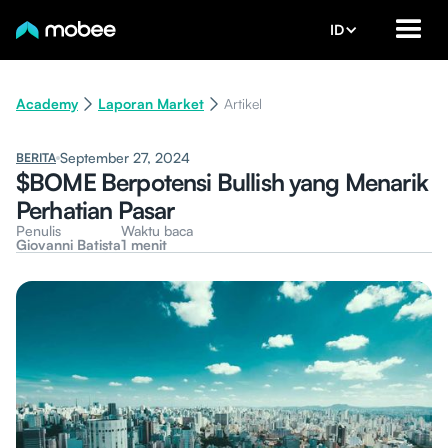
ID
Academy
Laporan Market
Artikel
September 27, 2024
BERITA
$BOME Berpotensi Bullish yang Menarik
Perhatian Pasar
Penulis
Waktu baca
Giovanni Batista
1 menit