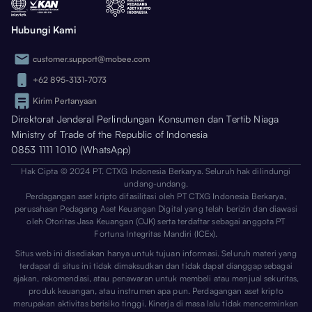
Hubungi Kami
customer.support@mobee.com
+62 895-3131-7073
Kirim Pertanyaan
Direktorat Jenderal Perlindungan Konsumen dan Tertib Niaga
Ministry of Trade of the Republic of Indonesia
0853 1111 1010 (WhatsApp)
Hak Cipta © 2024 PT. CTXG Indonesia Berkarya. Seluruh hak dilindungi
undang-undang.
Perdagangan aset kripto difasilitasi oleh PT CTXG Indonesia Berkarya,
perusahaan Pedagang Aset Keuangan Digital yang telah berizin dan diawasi
oleh Otoritas Jasa Keuangan (OJK) serta terdaftar sebagai anggota PT
Fortuna Integritas Mandiri (ICEx).
Situs web ini disediakan hanya untuk tujuan informasi. Seluruh materi yang
terdapat di situs ini tidak dimaksudkan dan tidak dapat dianggap sebagai
ajakan, rekomendasi, atau penawaran untuk membeli atau menjual sekuritas,
produk keuangan, atau instrumen apa pun. Perdagangan aset kripto
merupakan aktivitas berisiko tinggi. Kinerja di masa lalu tidak mencerminkan