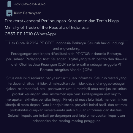
+62 895-3131-7073
Kirim Pertanyaan
Direktorat Jenderal Perlindungan Konsumen dan Tertib Niaga
Ministry of Trade of the Republic of Indonesia
0853 1111 1010 (WhatsApp)
Hak Cipta © 2024 PT. CTXG Indonesia Berkarya. Seluruh hak dilindungi
undang-undang.
Perdagangan aset kripto difasilitasi oleh PT CTXG Indonesia Berkarya,
perusahaan Pedagang Aset Keuangan Digital yang telah berizin dan diawasi
oleh Otoritas Jasa Keuangan (OJK) serta terdaftar sebagai anggota PT
Fortuna Integritas Mandiri (ICEx).
Situs web ini disediakan hanya untuk tujuan informasi. Seluruh materi yang
terdapat di situs ini tidak dimaksudkan dan tidak dapat dianggap sebagai
ajakan, rekomendasi, atau penawaran untuk membeli atau menjual sekuritas,
produk keuangan, atau instrumen apa pun. Perdagangan aset kripto
merupakan aktivitas berisiko tinggi. Kinerja di masa lalu tidak mencerminkan
kinerja di masa depan. Data kinerja historis, proyeksi imbal hasil, dan estimasi
probabilitas disajikan semata-mata untuk tujuan informasi dan ilustrasi.
Seluruh keputusan terkait perdagangan aset kripto merupakan keputusan
independen dari masing-masing pengguna.