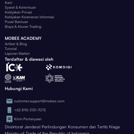
Karir
Syarat & Ketentuan
Kebijakan Privasi
Kebijakan Keamanan Informasi
Pusat Bantuan
Biaya & Aturan Trading
MOBEE ACADEMY
Artikel & Blog
Tutorial
Laporan Market
Terdaftar & diawasi oleh
Hubungi Kami
customer.support@mobee.com
+62 895-3131-7073
Kirim Pertanyaan
Direktorat Jenderal Perlindungan Konsumen dan Tertib Niaga
Ministry of Trade of the Republic of Indonesia