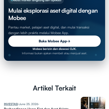
Akses market langsung dari aplikasi
Mulai eksplorasi aset digital dengan
Mobee
Pantau market, pelajari aset digital, dan mulai transaksi
dengan lebih praktis melalui Mobee App.
Buka Mobee App
→
Mobee berizin dan diawasi OJK.
Informasi bukan ajakan membeli atau menjual aset.
Artikel Terkait
INVESTASI
June 25, 2026
Perbandingan Uang Fiat dan Aset Kripto