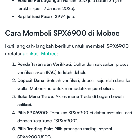
Volume Perdagangan Harian
: $30 juta dalam 24 jam
terakhir (per 17 Januari 2025).
Kapitalisasi Pasar
: $994 juta.
Cara Membeli SPX6900 di Mobee
Ikuti langkah-langkah berikut untuk membeli SPX6900
melalui
aplikasi Mobee
:
Pendaftaran dan Verifikasi
: Daftar dan selesaikan proses
verifikasi akun (KYC) terlebih dahulu.
Deposit Dana
: Setelah verifikasi, deposit sejumlah dana ke
wallet Mobee-mu untuk memudahkan pembelian.
Buka Menu Trade
: Akses menu Trade di bagian bawah
aplikasi.
Pilih SPX6900
: Temukan SPX6900 di daftar aset atau cari
dengan kata kunci “SPX6900”.
Pilih Trading Pair
: Pilih pasangan trading, seperti
SPX6900/USDC.