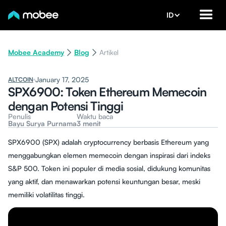
ID
Mobee Academy
Blog
Artikel
January 17, 2025
ALTCOIN
SPX6900: Token Ethereum Memecoin
dengan Potensi Tinggi
Penulis
Waktu baca
Bayu Surya Purnama
3 menit
SPX6900 (SPX) adalah cryptocurrency berbasis Ethereum yang
menggabungkan elemen memecoin dengan inspirasi dari indeks
S&P 500. Token ini populer di media sosial, didukung komunitas
yang aktif, dan menawarkan potensi keuntungan besar, meski
memiliki volatilitas tinggi.