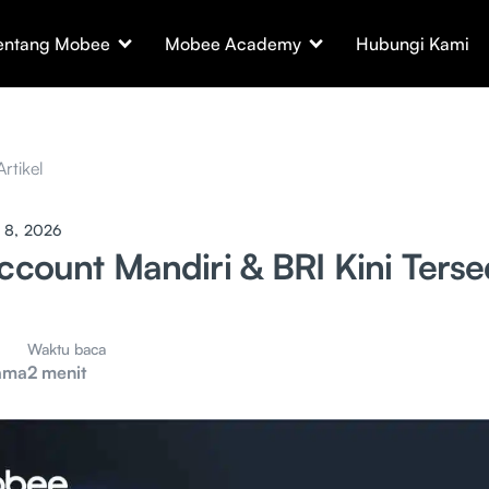
entang Mobee
Mobee Academy
Hubungi Kami
Artikel
l 8, 2026
Account Mandiri & BRI Kini Terse
Waktu baca
ama
2 menit