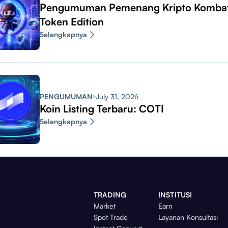
Pengumuman Pemenang Kripto Komba
Token Edition
Selengkapnya
PENGUMUMAN
July 31, 2026
Koin Listing Terbaru: COTI
Selengkapnya
TRADING
INSTITUSI
Market
Earn
Spot Trade
Layanan Konsultasi