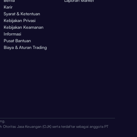
Berita
Laporan Market
Karir
Syarat & Ketentuan
Kebijakan Privasi
Kebijakan Keamanan
Informasi
Pusat Bantuan
Biaya & Aturan Trading
ng.
h Otoritas Jasa Keuangan (OJK) serta terdaftar sebagai anggota PT