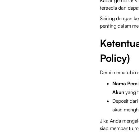
Kabar gembira! Ki
tersedia dan dapa
Seiring dengan ke
penting dalam me
Ketentu
Policy)
Demi mematuhi reg
Nama Pemil
Akun
yang t
Deposit dari
akan mengha
Jika Anda mengala
siap membantu mel