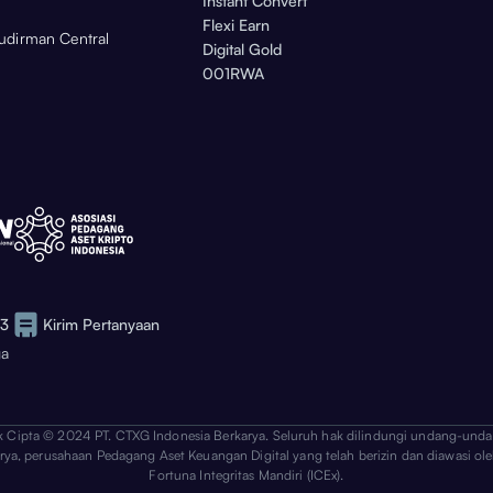
Instant Convert
Flexi Earn
Sudirman Central
Digital Gold
001RWA
73
Kirim Pertanyaan
ga
k Cipta © 2024 PT. CTXG Indonesia Berkarya. Seluruh hak dilindungi undang-unda
arya, perusahaan Pedagang Aset Keuangan Digital yang telah berizin dan diawasi ole
Fortuna Integritas Mandiri (ICEx).