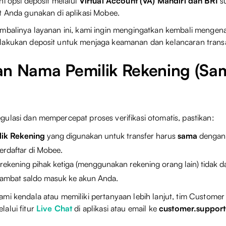
ni opsi deposit melalui
Virtual Account (VA) Mandiri dan BRI
su
t Anda gunakan di aplikasi Mobee.
mbalinya layanan ini, kami ingin mengingatkan kembali mengena
lakukan deposit untuk menjaga keamanan dan kelancaran trans
an Nama Pemilik Rekening (S
ulasi dan mempercepat proses verifikasi otomatis, pastikan:
ik Rekening
yang digunakan untuk transfer harus
sama
denga
erdaftar di Mobee.
 rekening pihak ketiga (menggunakan rekening orang lain) tidak d
mbat saldo masuk ke akun Anda.
mi kendala atau memiliki pertanyaan lebih lanjut, tim Custome
alui fitur
Live Chat
di aplikasi atau email ke
customer.suppo