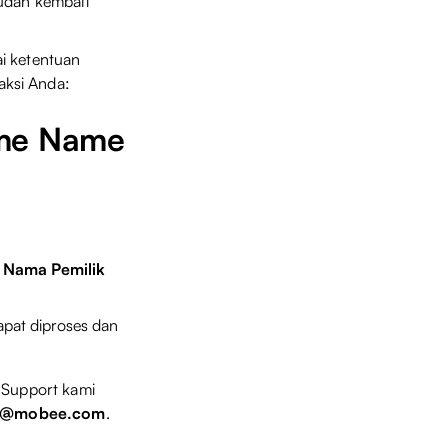
dah kembali
i ketentuan
aksi Anda:
ame Name
n
Nama Pemilik
apat diproses dan
r Support kami
rt@mobee.com
.