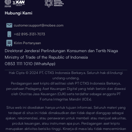
Hubungi Kami
customer.support@mobee.com
+62 895-3131-7073
Kirim Pertanyaan
Direktorat Jenderal Perlindungan Konsumen dan Tertib Niaga
Ministry of Trade of the Republic of Indonesia
0853 1111 1010 (WhatsApp)
Hak Cipta © 2024 PT. CTXG Indonesia Berkarya. Seluruh hak dilindungi
undang-undang.
Perdagangan aset kripto difasilitasi oleh PT CTXG Indonesia Berkarya,
perusahaan Pedagang Aset Keuangan Digital yang telah berizin dan diawasi
oleh Otoritas Jasa Keuangan (OJK) serta terdaftar sebagai anggota PT
Fortuna Integritas Mandiri (ICEx).
Situs web ini disediakan hanya untuk tujuan informasi. Seluruh materi yang
terdapat di situs ini tidak dimaksudkan dan tidak dapat dianggap sebagai
ajakan, rekomendasi, atau penawaran untuk membeli atau menjual sekuritas,
produk keuangan, atau instrumen apa pun. Perdagangan aset kripto
merupakan aktivitas berisiko tinggi. Kinerja di masa lalu tidak mencerminkan