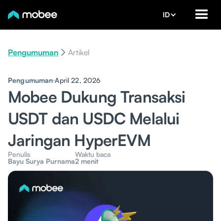
ID
Pengumuman
Artikel
Pengumuman
April 22, 2026
Mobee Dukung Transaksi
USDT dan USDC Melalui
Jaringan HyperEVM
Penulis
Waktu baca
Bayu Surya Purnama
2 menit