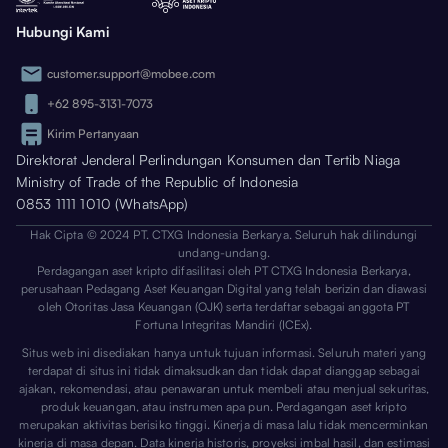
Hubungi Kami
customer.support@mobee.com
+62 895-3131-7073
Kirim Pertanyaan
Direktorat Jenderal Perlindungan Konsumen dan Tertib Niaga
Ministry of Trade of the Republic of Indonesia
0853 1111 1010 (WhatsApp)
Hak Cipta © 2024 PT. CTXG Indonesia Berkarya. Seluruh hak dilindungi
undang-undang.
Perdagangan aset kripto difasilitasi oleh PT CTXG Indonesia Berkarya,
perusahaan Pedagang Aset Keuangan Digital yang telah berizin dan diawasi
oleh Otoritas Jasa Keuangan (OJK) serta terdaftar sebagai anggota PT
Fortuna Integritas Mandiri (ICEx).
Situs web ini disediakan hanya untuk tujuan informasi. Seluruh materi yang
terdapat di situs ini tidak dimaksudkan dan tidak dapat dianggap sebagai
ajakan, rekomendasi, atau penawaran untuk membeli atau menjual sekuritas,
produk keuangan, atau instrumen apa pun. Perdagangan aset kripto
merupakan aktivitas berisiko tinggi. Kinerja di masa lalu tidak mencerminkan
kinerja di masa depan. Data kinerja historis, proyeksi imbal hasil, dan estimasi