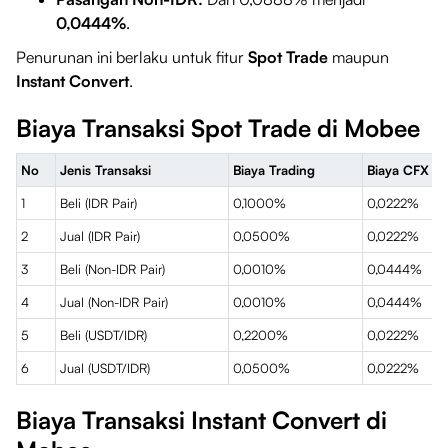
0,0444%
.
Penurunan ini berlaku untuk fitur
Spot Trade
maupun
Instant Convert
.
Biaya Transaksi Spot Trade di Mobee
No
Jenis Transaksi
Biaya Trading
Biaya CFX
1
Beli (IDR Pair)
0,1000%
0,0222%
2
Jual (IDR Pair)
0,0500%
0,0222%
3
Beli (Non-IDR Pair)
0,0010%
0,0444%
4
Jual (Non-IDR Pair)
0,0010%
0,0444%
5
Beli (USDT/IDR)
0,2200%
0,0222%
6
Jual (USDT/IDR)
0,0500%
0,0222%
Biaya Transaksi Instant Convert di