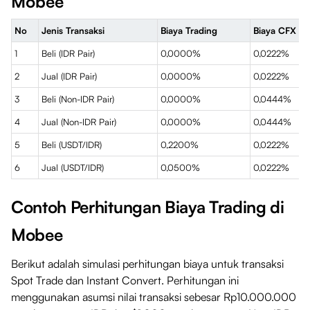
Mobee
No
Jenis Transaksi
Biaya Trading
Biaya CFX
1
Beli (IDR Pair)
0,0000%
0,0222%
2
Jual (IDR Pair)
0,0000%
0,0222%
3
Beli (Non-IDR Pair)
0,0000%
0,0444%
4
Jual (Non-IDR Pair)
0,0000%
0,0444%
5
Beli (USDT/IDR)
0,2200%
0,0222%
6
Jual (USDT/IDR)
0,0500%
0,0222%
Contoh Perhitungan Biaya Trading di
Mobee
Berikut adalah simulasi perhitungan biaya untuk transaksi
Spot Trade dan Instant Convert. Perhitungan ini
menggunakan asumsi nilai transaksi sebesar Rp10.000.000