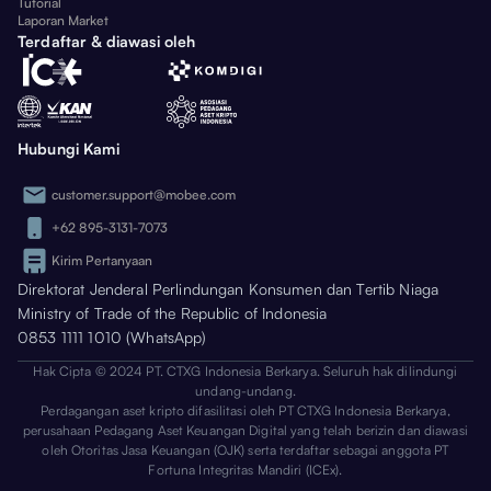
Tutorial
Laporan Market
Terdaftar & diawasi oleh
Hubungi Kami
customer.support@mobee.com
+62 895-3131-7073
Kirim Pertanyaan
Direktorat Jenderal Perlindungan Konsumen dan Tertib Niaga
Ministry of Trade of the Republic of Indonesia
0853 1111 1010 (WhatsApp)
Hak Cipta © 2024 PT. CTXG Indonesia Berkarya. Seluruh hak dilindungi
undang-undang.
Perdagangan aset kripto difasilitasi oleh PT CTXG Indonesia Berkarya,
perusahaan Pedagang Aset Keuangan Digital yang telah berizin dan diawasi
oleh Otoritas Jasa Keuangan (OJK) serta terdaftar sebagai anggota PT
Fortuna Integritas Mandiri (ICEx).