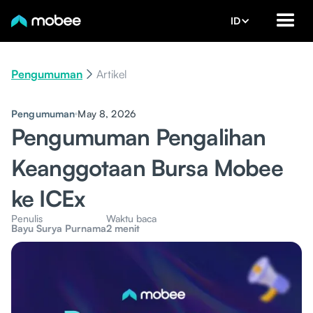
ID
Pengumuman
Artikel
Pengumuman
May 8, 2026
Pengumuman Pengalihan
Keanggotaan Bursa Mobee
ke ICEx
Penulis
Waktu baca
Bayu Surya Purnama
2 menit