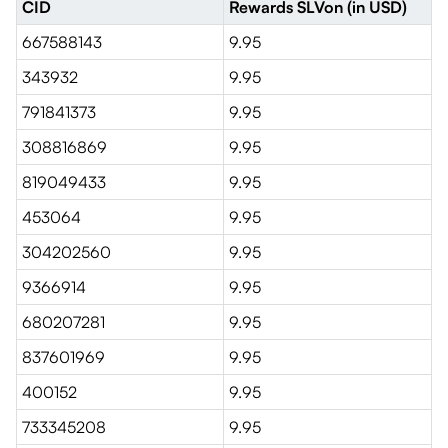
CID
Rewards SLVon (in USD)
667588143
9.95
343932
9.95
791841373
9.95
308816869
9.95
819049433
9.95
453064
9.95
304202560
9.95
9366914
9.95
680207281
9.95
837601969
9.95
400152
9.95
733345208
9.95