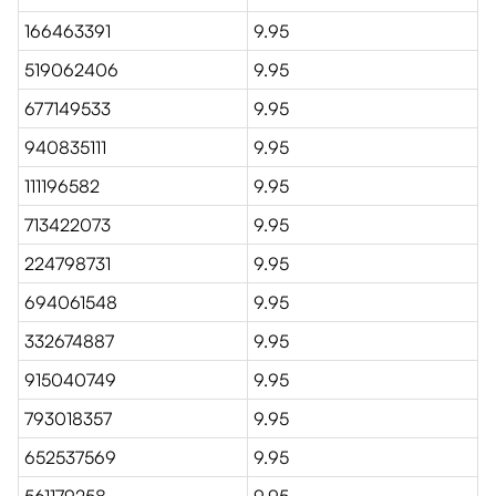
166463391
9.95
519062406
9.95
677149533
9.95
940835111
9.95
111196582
9.95
713422073
9.95
224798731
9.95
694061548
9.95
332674887
9.95
915040749
9.95
793018357
9.95
652537569
9.95