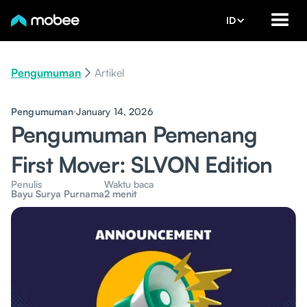
ID
Pengumuman
Artikel
Pengumuman
January 14, 2026
Pengumuman Pemenang
First Mover: SLVON Edition
Penulis
Waktu baca
Bayu Surya Purnama
2 menit