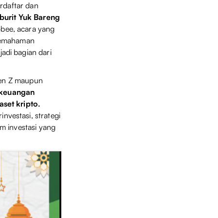
rdaftar dan
urit Yuk Bareng
obee, acara yang
 pemahaman
adi bagian dari
 Gen Z maupun
 keuangan
aset kripto.
vestasi, strategi
m investasi yang