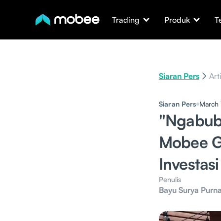
Trading
Produk
T
Siaran Pers
Art
Siaran Pers
March 
"Ngabub
Mobee G
Investasi
Penulis
Bayu Surya Purn