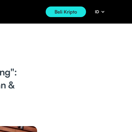
Beli Kripto
ID
ng":
an &