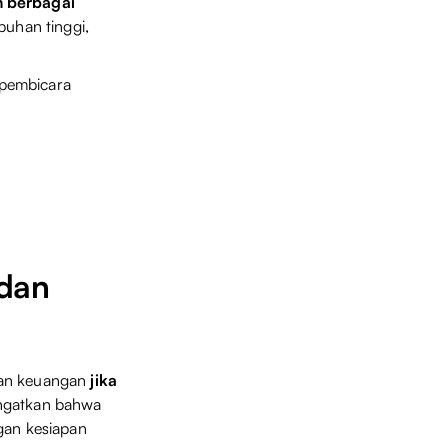
n berbagai
buhan tinggi,
a pembicara
 dan
aan keuangan
jika
iingatkan bahwa
gan kesiapan