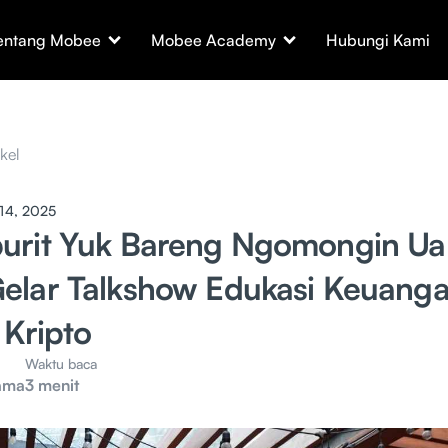
entang Mobee
Mobee Academy
Hubungi Kami
ikel
14, 2025
urit Yuk Bareng Ngomongin Ua
elar Talkshow Edukasi Keuang
 Kripto
Waktu baca
ama
3 menit