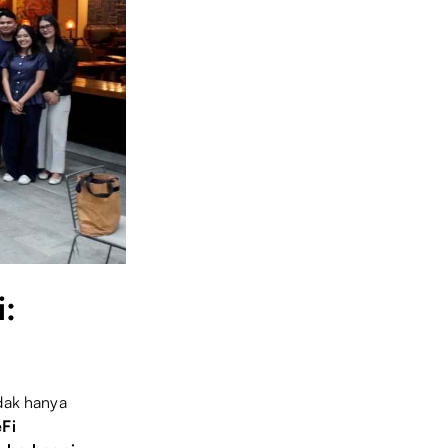
i:
idak hanya
Fi