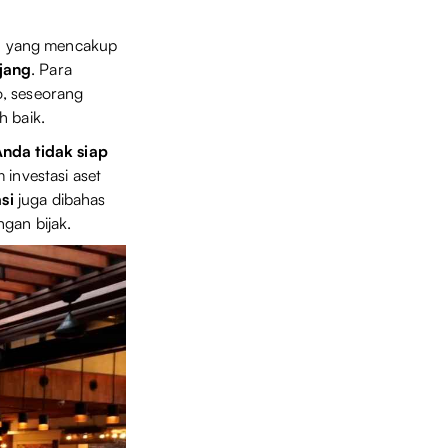
n yang mencakup
njang
. Para
o, seseorang
h baik.
nda tidak siap
 investasi aset
si
juga dibahas
gan bijak.