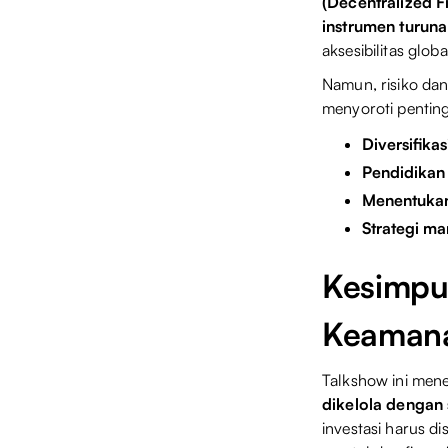
(Decentralized F
instrumen turun
aksesibilitas glob
Namun, risiko dan
menyoroti penting
Diversifikas
Pendidikan 
Menentukan 
Strategi ma
Kesimpu
Keaman
Talkshow ini men
dikelola dengan 
investasi harus d