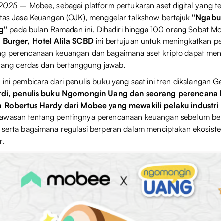
 2025
– Mobee, sebagai platform pertukaran aset digital yang te
itas Jasa Keuangan (OJK), menggelar talkshow bertajuk
"Ngabub
g"
pada bulan Ramadan ini. Dihadiri hingga 100 orang Sobat M
 Burger, Hotel Alila SCBD
ini bertujuan untuk meningkatkan
ng perencanaan keuangan dan bagaimana aset kripto dapat menj
i yang cerdas dan bertanggung jawab.
 ini pembicara dari penulis buku yang saat ini tren dikalangan
Ardi, penulis buku Ngomongin Uang dan seorang perencana
ta Robertus Hardy dari Mobee yang mewakili pelaku industri 
awasan tentang pentingnya perencanaan keuangan sebelum berin
 serta bagaimana regulasi berperan dalam menciptakan ekosiste
r.