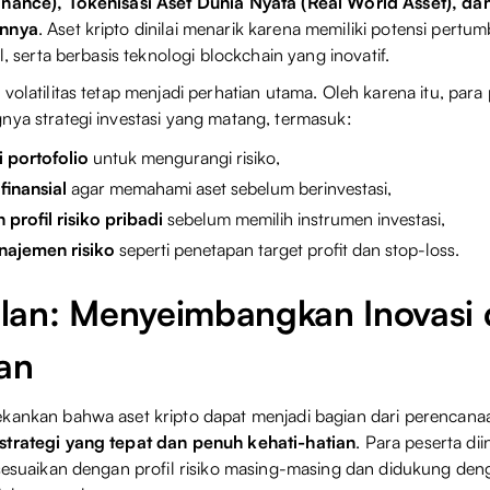
inance), Tokenisasi Aset Dunia Nyata (Real World Asset), da
annya
. Aset kripto dinilai menarik karena memiliki potensi pertum
al, serta berbasis teknologi blockchain yang inovatif.
 volatilitas tetap menjadi perhatian utama. Oleh karena itu, par
nya strategi investasi yang matang, termasuk:
i portofolio
untuk mengurangi risiko,
finansial
agar memahami aset sebelum berinvestasi,
profil risiko pribadi
sebelum memilih instrumen investasi,
najemen risiko
seperti penetapan target profit dan stop-loss.
lan: Menyeimbangkan Inovasi
an
ekankan bahwa aset kripto dapat menjadi bagian dari perencan
strategi yang tepat dan penuh kehati-hatian
. Para peserta d
isesuaikan dengan profil risiko masing-masing dan didukung den