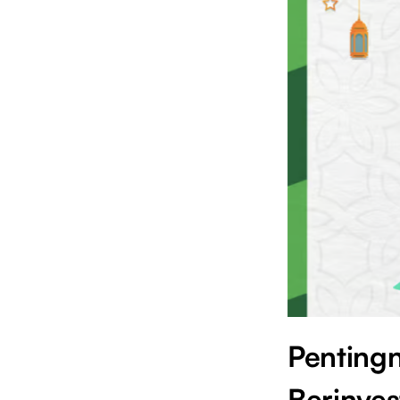
Penting
Berinves