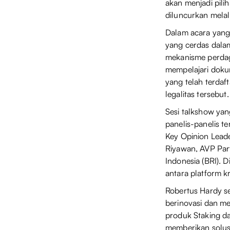
akan menjadi pili
diluncurkan melal
Dalam acara yang
yang cerdas dala
mekanisme perdag
mempelajari dokum
yang telah terdaf
legalitas tersebut.
Sesi talkshow yan
panelis-panelis te
Key Opinion Lead
Riyawan, AVP Part
Indonesia (BRI). 
antara platform k
Robertus Hardy 
berinovasi dan m
produk Staking da
memberikan solus