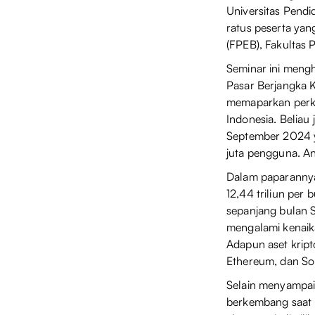
Universitas Pendi
ratus peserta yan
(FPEB), Fakultas 
Seminar ini meng
Pasar Berjangka K
memaparkan perke
Indonesia. Beliau 
September 2024 y
juta pengguna. An
Dalam paparannya,
12,44 triliun per
sepanjang bulan S
mengalami kenaik
Adapun aset kripto
Ethereum, dan So
Selain menyampaik
berkembang saat in