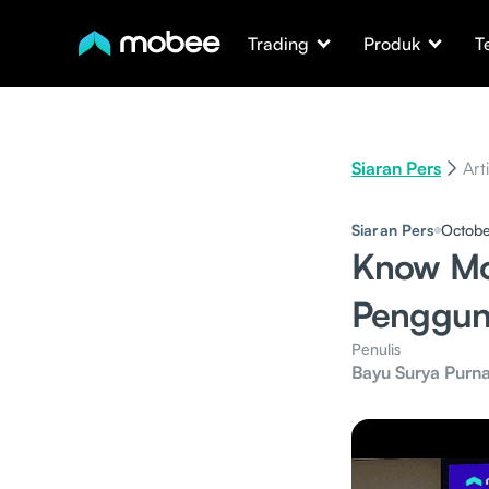
Trading
Produk
T
Siaran Pers
Art
Siaran Pers
Octobe
Know Mo
Pengguna
Penulis
Bayu Surya Purn