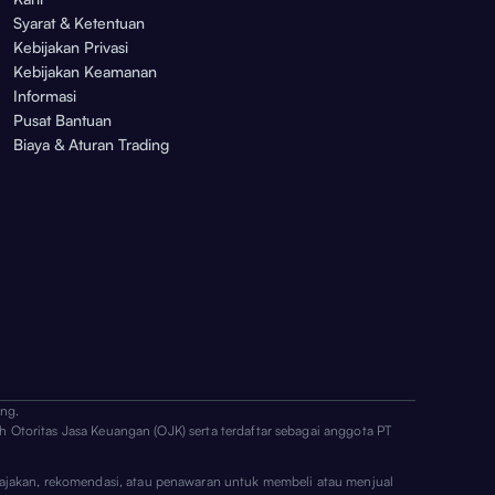
Syarat & Ketentuan
Kebijakan Privasi
Kebijakan Keamanan
Informasi
Pusat Bantuan
Biaya & Aturan Trading
ng.
h Otoritas Jasa Keuangan (OJK) serta terdaftar sebagai anggota PT
ai ajakan, rekomendasi, atau penawaran untuk membeli atau menjual