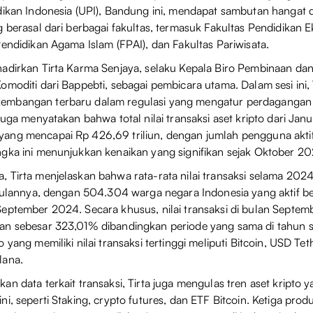
dikan Indonesia (UPI), Bandung ini, mendapat sambutan hangat da
g berasal dari berbagai fakultas, termasuk Fakultas Pendidikan 
Pendidikan Agama Islam (FPAI), dan Fakultas Pariwisata.
hadirkan Tirta Karma Senjaya, selaku Kepala Biro Pembinaan 
omoditi dari Bappebti, sebagai pembicara utama. Dalam sesi ini, 
mbangan terbaru dalam regulasi yang mengatur perdagangan a
juga menyatakan bahwa total nilai transaksi aset kripto dari Janu
ang mencapai Rp 426,69 triliun, dengan jumlah pengguna akti
gka ini menunjukkan kenaikan yang signifikan sejak Oktober 20
 Tirta menjelaskan bahwa rata-rata nilai transaksi selama 20
 bulannya, dengan 504.304 warga negara Indonesia yang aktif be
eptember 2024. Secara khusus, nilai transaksi di bulan Septe
an sebesar 323,01% dibandingkan periode yang sama di tahun 
 yang memiliki nilai transaksi tertinggi meliputi Bitcoin, USD Te
lana.
an data terkait transaksi, Tirta juga mengulas tren aset kripto 
i, seperti Staking, crypto futures, dan ETF Bitcoin. Ketiga produk