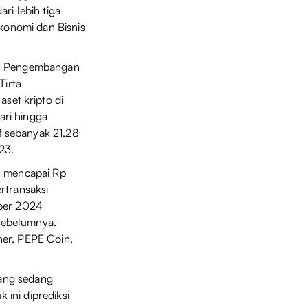
ri lebih tiga
Ekonomi dan Bisnis
dan Pengembangan
Tirta
set kripto di
ari hingga
f sebanyak 21,28
23.
24 mencapai Rp
rtransaksi
mber 2024
sebelumnya.
ther, PEPE Coin,
yang sedang
 ini diprediksi