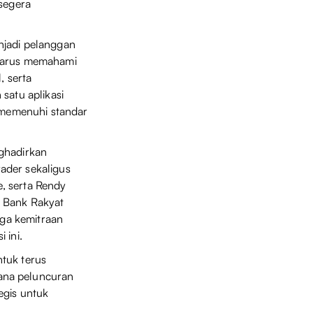
 segera
njadi pelanggan
 harus memahami
 serta
satu aplikasi
g memenuhi standar
nghadirkan
rader sekaligus
, serta Rendy
i Bank Rakyat
gga kemitraan
 ini.
tuk terus
ana peluncuran
egis untuk