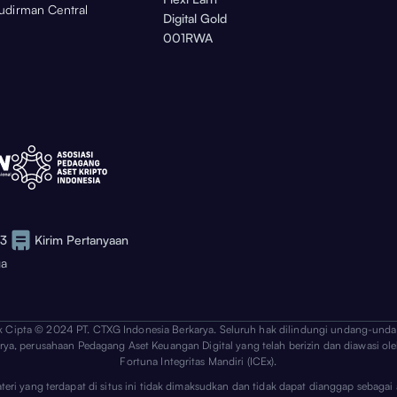
Sudirman Central
Digital Gold
001RWA
73
Kirim Pertanyaan
ga
k Cipta © 2024 PT. CTXG Indonesia Berkarya. Seluruh hak dilindungi undang-unda
arya, perusahaan Pedagang Aset Keuangan Digital yang telah berizin dan diawasi ole
Fortuna Integritas Mandiri (ICEx).
ateri yang terdapat di situs ini tidak dimaksudkan dan tidak dapat dianggap sebag