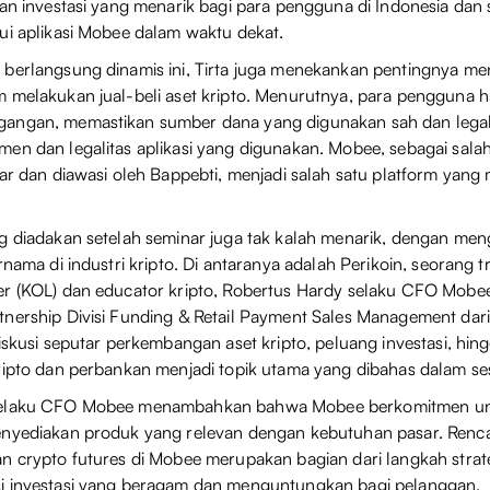
han investasi yang menarik bagi para pengguna di Indonesia dan
ui aplikasi Mobee dalam waktu dekat.
 berlangsung dinamis ini, Tirta juga menekankan pentingnya me
m melakukan jual-beli aset kripto. Menurutnya, para pengguna
angan, memastikan sumber dana yang digunakan sah dan legal,
en dan legalitas aplikasi yang digunakan. Mobee, sebagai salah 
tar dan diawasi oleh Bappebti, menjadi salah satu platform yan
g diadakan setelah seminar juga tak kalah menarik, dengan me
rnama di industri kripto. Di antaranya adalah Perikoin, seorang t
er (KOL) dan educator kripto, Robertus Hardy selaku CFO Mobee
nership Divisi Funding & Retail Payment Sales Management dar
Diskusi seputar perkembangan aset kripto, peluang investasi, hin
ripto dan perbankan menjadi topik utama yang dibahas dalam sesi
selaku CFO Mobee menambahkan bahwa Mobee berkomitmen un
enyediakan produk yang relevan dengan kebutuhan pasar. Renc
n crypto futures di Mobee merupakan bagian dari langkah strat
i investasi yang beragam dan menguntungkan bagi pelanggan.