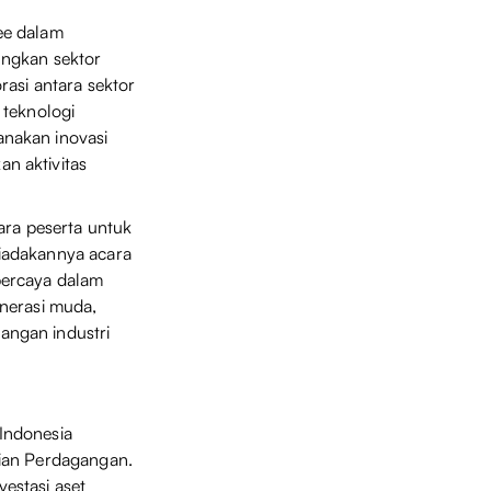
ee dalam
ungkan sektor
rasi antara sektor
 teknologi
anakan inovasi
n aktivitas
ara peserta untuk
iadakannya acara
percaya dalam
enerasi muda,
angan industri
Indonesia
rian Perdagangan.
estasi aset