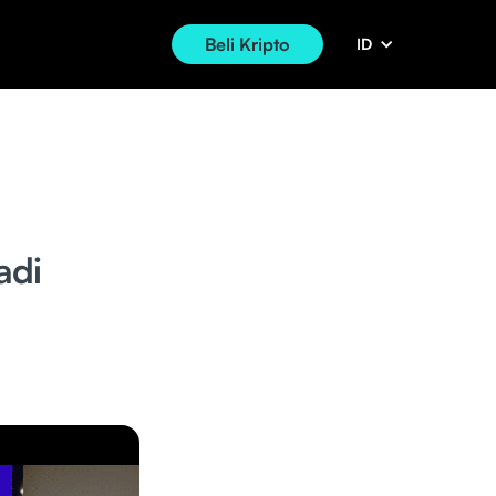
Beli Kripto
ID
adi