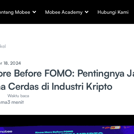
entang Mobee
Mobee Academy
Hubungi Kami
ikel
r 18, 2024
re Before FOMO: Pentingnya J
 Cerdas di Industri Kripto
Waktu baca
ama
3 menit