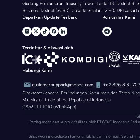
Gedung Perkantoran Treasury Tower, Lantai 18 District 8, 
Business District (SCBD) Jakarta Selatan 12190, DKI Jakarta
Dapatkan Update Terbaru
Komunitas Kami
Terdaftar & diawasi oleh
Hubungi Kami
customer.support@mobee.com
+62 895-3131-70
Direktorat Jenderal Perlindungan Konsumen dan Tertib Nia
Ministry of Trade of the Republic of Indonesia
0853 1111 1010 (WhatsApp)
Ha
Perdagangan aset kripto difasilitasi oleh PT CTXG Indonesia Berk
Situs web ini disediakan hanya untuk tujuan informasi. Seluruh m