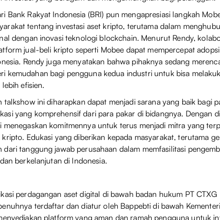
ri Bank Rakyat Indonesia (BRI) pun mengapresiasi langkah Mob
arakat tentang investasi aset kripto, terutama dalam menghub
nal dengan inovasi teknologi blockchain. Menurut Rendy, kolabo
tform jual-beli kripto seperti Mobee dapat mempercepat adopsi
donesia. Rendy juga menyatakan bahwa pihaknya sedang merenc
i kemudahan bagi pengguna kedua industri untuk bisa melakuka
lebih efisien.
 talkshow ini diharapkan dapat menjadi sarana yang baik bagi p
asi yang komprehensif dari para pakar di bidangnya. Dengan d
li menegaskan komitmennya untuk terus menjadi mitra yang ter
kripto. Edukasi yang diberikan kepada masyarakat, terutama g
 dari tanggung jawab perusahaan dalam memfasilitasi pengemb
 dan berkelanjutan di Indonesia.
ikasi perdagangan aset digital di bawah badan hukum PT CTXG 
penuhnya terdaftar dan diatur oleh Bappebti di bawah Kemente
 menyediakan platform yang aman dan ramah pengguna untuk inv