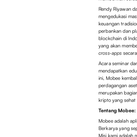
Rendy Riyawan da
mengedukasi masy
keuangan tradisio
perbankan dan pla
blockchain di In
yang akan member
cross-apps
secara 
Acara seminar dan
mendapatkan eduk
ini, Mobee kemba
perdagangan aset 
merupakan bagian
kripto yang sehat
Tentang Mobee:
Mobee adalah apl
Berkarya yang se
Misi kami adalah