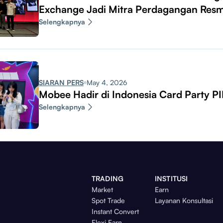
Exchange Jadi Mitra Perdagangan Resm
Selengkapnya
SIARAN PERS
May 4, 2026
Mobee Hadir di Indonesia Card Party P
Selengkapnya
TRADING
INSTITUSI
Market
Earn
Spot Trade
Layanan Konsultasi
Instant Convert
Flexi Earn