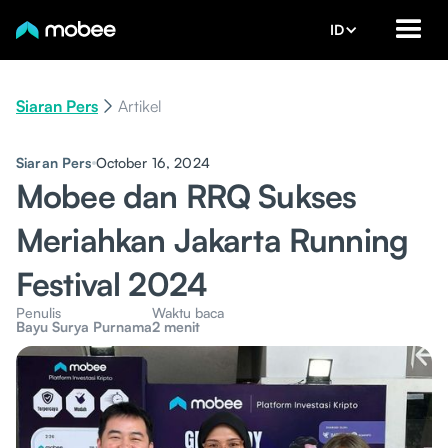
ID
Siaran Pers
Artikel
Siaran Pers
October 16, 2024
Mobee dan RRQ Sukses
Meriahkan Jakarta Running
Festival 2024
Penulis
Waktu baca
Bayu Surya Purnama
2 menit