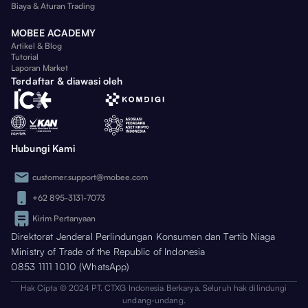
Biaya & Aturan Trading
MOBEE ACADEMY
Artikel & Blog
Tutorial
Laporan Market
Terdaftar & diawasi oleh
Hubungi Kami
customer.support@mobee.com
+62 895-3131-7073
Kirim Pertanyaan
Direktorat Jenderal Perlindungan Konsumen dan Tertib Niaga
Ministry of Trade of the Republic of Indonesia
0853 1111 1010 (WhatsApp)
Hak Cipta © 2024 PT. CTXG Indonesia Berkarya. Seluruh hak dilindungi
undang-undang.