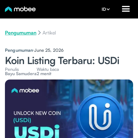
ID
Pengumuman
Artikel
Pengumuman
June 25, 2026
Koin Listing Terbaru: USDi
Penulis
Waktu baca
Bayu Samudera
2 menit