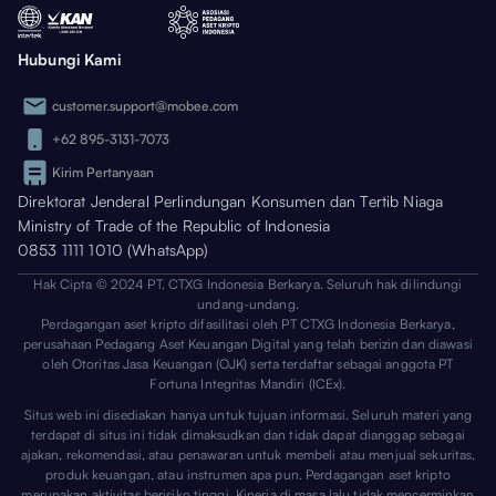
Hubungi Kami
customer.support@mobee.com
+62 895-3131-7073
Kirim Pertanyaan
Direktorat Jenderal Perlindungan Konsumen dan Tertib Niaga
Ministry of Trade of the Republic of Indonesia
0853 1111 1010 (WhatsApp)
Hak Cipta © 2024 PT. CTXG Indonesia Berkarya. Seluruh hak dilindungi
undang-undang.
Perdagangan aset kripto difasilitasi oleh PT CTXG Indonesia Berkarya,
perusahaan Pedagang Aset Keuangan Digital yang telah berizin dan diawasi
oleh Otoritas Jasa Keuangan (OJK) serta terdaftar sebagai anggota PT
Fortuna Integritas Mandiri (ICEx).
Situs web ini disediakan hanya untuk tujuan informasi. Seluruh materi yang
terdapat di situs ini tidak dimaksudkan dan tidak dapat dianggap sebagai
ajakan, rekomendasi, atau penawaran untuk membeli atau menjual sekuritas,
produk keuangan, atau instrumen apa pun. Perdagangan aset kripto
merupakan aktivitas berisiko tinggi. Kinerja di masa lalu tidak mencerminkan