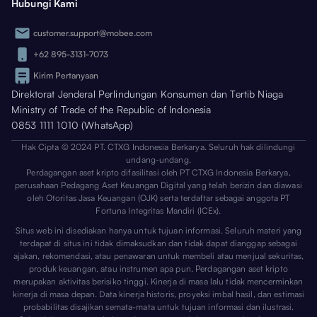
Hubungi Kami
customer.support@mobee.com
+62 895-3131-7073
Kirim Pertanyaan
Direktorat Jenderal Perlindungan Konsumen dan Tertib Niaga
Ministry of Trade of the Republic of Indonesia
0853 1111 1010 (WhatsApp)
Hak Cipta © 2024 PT. CTXG Indonesia Berkarya. Seluruh hak dilindungi
undang-undang.
Perdagangan aset kripto difasilitasi oleh PT CTXG Indonesia Berkarya,
perusahaan Pedagang Aset Keuangan Digital yang telah berizin dan diawasi
oleh Otoritas Jasa Keuangan (OJK) serta terdaftar sebagai anggota PT
Fortuna Integritas Mandiri (ICEx).
Situs web ini disediakan hanya untuk tujuan informasi. Seluruh materi yang
terdapat di situs ini tidak dimaksudkan dan tidak dapat dianggap sebagai
ajakan, rekomendasi, atau penawaran untuk membeli atau menjual sekuritas,
produk keuangan, atau instrumen apa pun. Perdagangan aset kripto
merupakan aktivitas berisiko tinggi. Kinerja di masa lalu tidak mencerminkan
kinerja di masa depan. Data kinerja historis, proyeksi imbal hasil, dan estimasi
probabilitas disajikan semata-mata untuk tujuan informasi dan ilustrasi.