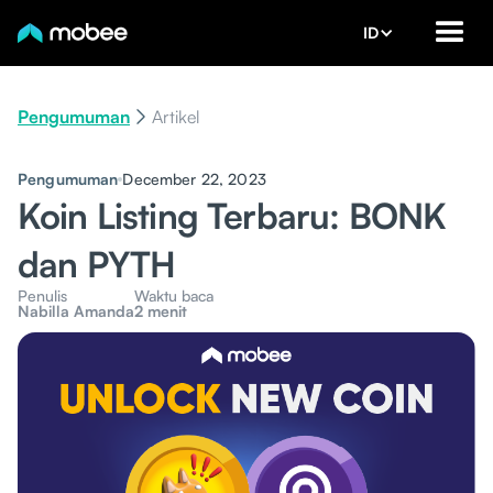
ID
Pengumuman
Artikel
Pengumuman
December 22, 2023
Koin Listing Terbaru: BONK
dan PYTH
Penulis
Waktu baca
Nabilla Amanda
2 menit