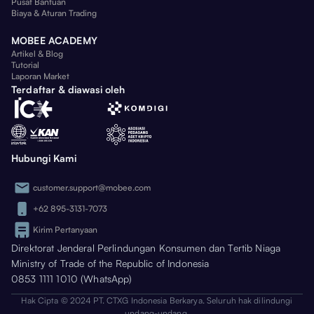
Pusat Bantuan
Biaya & Aturan Trading
MOBEE ACADEMY
Artikel & Blog
Tutorial
Laporan Market
Terdaftar & diawasi oleh
Hubungi Kami
customer.support@mobee.com
+62 895-3131-7073
Kirim Pertanyaan
Direktorat Jenderal Perlindungan Konsumen dan Tertib Niaga
Ministry of Trade of the Republic of Indonesia
0853 1111 1010 (WhatsApp)
Hak Cipta © 2024 PT. CTXG Indonesia Berkarya. Seluruh hak dilindungi
undang-undang.