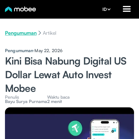
ID
Pengumuman
Artikel
Pengumuman
May 22, 2026
Kini Bisa Nabung Digital US
Dollar Lewat Auto Invest
Mobee
Penulis
Waktu baca
Bayu Surya Purnama
2 menit