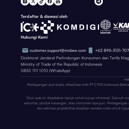
Terdaftar & diawasi oleh
Hubungi Kami
customer.support@mobee.com
+62 895-3131-70
Direktorat Jenderal Perlindungan Konsumen dan Tertib Nia
Ministry of Trade of the Republic of Indonesia
0853 1111 1010 (WhatsApp)
Ha
Perdagangan aset kripto difasilitasi oleh PT CTXG Indonesia Berk
Situs web ini disediakan hanya untuk tujuan informasi. Seluruh m
sekuritas, produk keuangan, atau instrumen apa pun. Perdagangan aset
dan estimasi probabilitas disajikan semata-mata untuk tuj