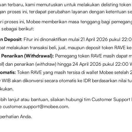
auan terbaru, kami memutuskan untuk melakukan delisting token
n proses ini, terdapat perubahan layanan dengan ketentuan seb
ari proses ini, Mobee memberikan masa tenggang bagi pemegan
sebagai berikut:
an Deposit:
Fitur ini dinonaktifkan mulai 21 April 2026 pukul 2
apat melakukan transaksi beli, jual, maupun deposit token RAVE k
 & Penarikan (Withdrawal):
Pemegang token RAVE masih dapat m
ll
) dan penarikan (
withdraw
) hingga 24 April 2026 pukul 22:00 
omatis:
Token RAVE yang masih tersisa di wallet Mobee setelah 
WIB akan dikonversi secara otomatis ke IDR berdasarkan nilai tu
akukan.
ebih lanjut atau bantuan, silakan hubungi tim Customer Support
ke customer.support@mobee.com.
 perhatian Anda.