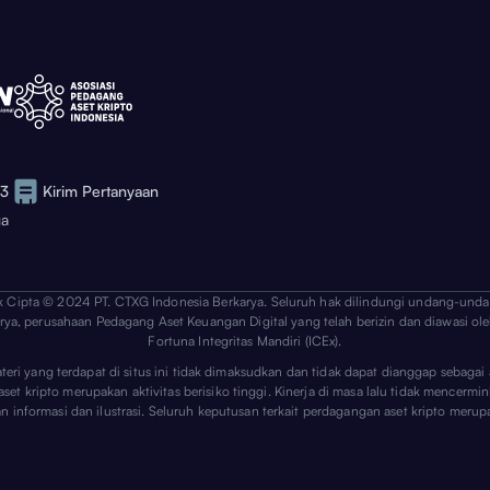
73
Kirim Pertanyaan
ga
k Cipta © 2024 PT. CTXG Indonesia Berkarya. Seluruh hak dilindungi undang-unda
arya, perusahaan Pedagang Aset Keuangan Digital yang telah berizin dan diawasi ole
Fortuna Integritas Mandiri (ICEx).
ateri yang terdapat di situs ini tidak dimaksudkan dan tidak dapat dianggap sebag
 kripto merupakan aktivitas berisiko tinggi. Kinerja di masa lalu tidak mencerminka
uan informasi dan ilustrasi. Seluruh keputusan terkait perdagangan aset kripto m