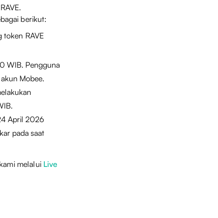
 RAVE.
agai berikut:
g token RAVE
2:00 WIB. Pengguna
e akun Mobee.
elakukan
WIB.
24 April 2026
kar pada saat
 kami melalui
Live