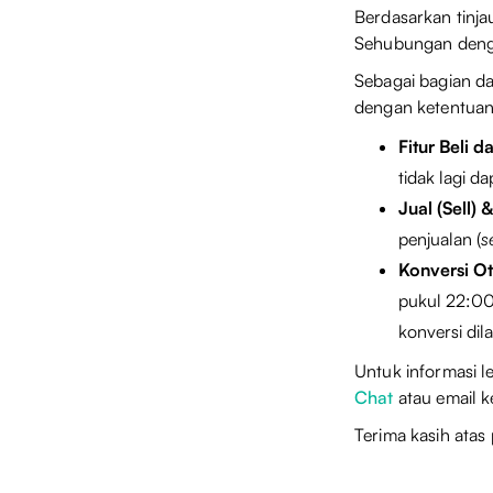
Berdasarkan tinj
Sehubungan denga
Sebagai bagian d
dengan ketentuan 
Fitur Beli d
tidak lagi d
Jual (Sell)
penjualan (
se
Konversi Ot
pukul 22:00 
konversi dil
Untuk informasi l
Chat
atau email 
Terima kasih atas