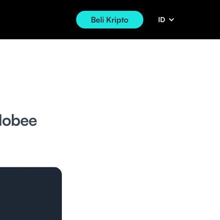
Beli Kripto
ID
Mobee