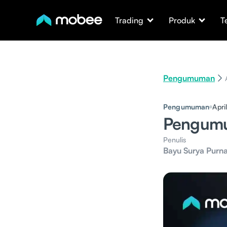
Trading
Produk
T
Pengumuman
Pengumuman
Apri
Pengumu
Penulis
Bayu Surya Purn