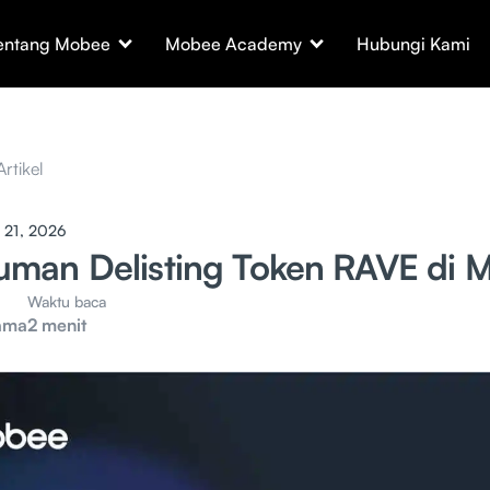
entang Mobee
Mobee Academy
Hubungi Kami
Artikel
l 21, 2026
man Delisting Token RAVE di 
Waktu baca
ama
2 menit