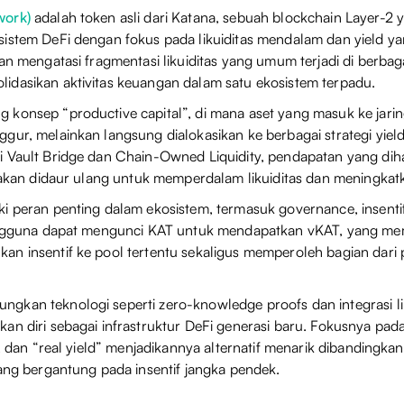
work)
adalah token asli dari Katana, sebuah blockchain Layer-2 
istem DeFi dengan fokus pada likuiditas mendalam dan yield ya
uan mengatasi fragmentasi likuiditas yang umum terjadi di berbag
idasikan aktivitas keuangan dalam satu ekosistem terpadu.
konsep “productive capital”, di mana aset yang masuk ke jarin
gur, melainkan langsung dialokasikan ke berbagai strategi yield
 Vault Bridge dan Chain-Owned Liquidity, pendapatan yang diha
n akan didaur ulang untuk memperdalam likuiditas dan meningkatka
i peran penting dalam ekosistem, termasuk governance, insentif 
Pengguna dapat mengunci KAT untuk mendapatkan vKAT, yang m
an insentif ke pool tertentu sekaligus memperoleh bagian dari
kan teknologi seperti zero-knowledge proofs dan integrasi li
an diri sebagai infrastruktur DeFi generasi baru. Fokusnya pada 
at, dan “real yield” menjadikannya alternatif menarik dibandingk
yang bergantung pada insentif jangka pendek.