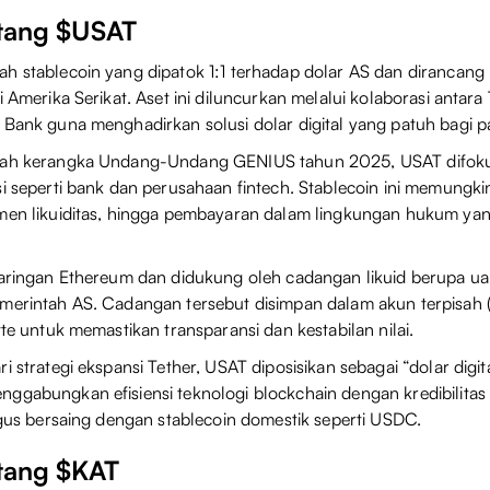
ntang $USAT
ah stablecoin yang dipatok 1:1 terhadap dolar AS dan dirancan
i Amerika Serikat. Aset ini diluncurkan melalui kolaborasi antara
 Bank guna menghadirkan solusi dolar digital yang patuh bagi p
awah kerangka Undang-Undang GENIUS tahun 2025, USAT difok
si seperti bank dan perusahaan fintech. Stablecoin ini memungk
men likuiditas, hingga pembayaran dalam lingkungan hukum yang
jaringan Ethereum dan didukung oleh cadangan likuid berupa ua
merintah AS. Cadangan tersebut disimpan dalam akun terpisah (
tte untuk memastikan transparansi dan kestabilan nilai.
i strategi ekspansi Tether, USAT diposisikan sebagai “dolar digit
ggabungkan efisiensi teknologi blockchain dengan kredibilitas
ligus bersaing dengan stablecoin domestik seperti USDC.
ntang $KAT