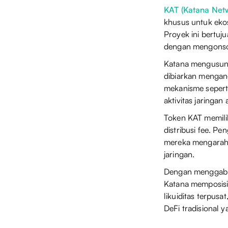
KAT (Katana Net
khusus untuk ekos
Proyek ini bertuj
dengan mengonsol
Katana mengusung 
dibiarkan mengang
mekanisme seperti
aktivitas jaringa
Token KAT memilik
distribusi fee. 
mereka mengarahk
jaringan.
Dengan menggabung
Katana memposisik
likuiditas terpus
DeFi tradisional 