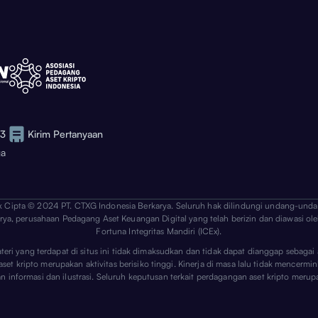
73
Kirim Pertanyaan
ga
k Cipta © 2024 PT. CTXG Indonesia Berkarya. Seluruh hak dilindungi undang-unda
arya, perusahaan Pedagang Aset Keuangan Digital yang telah berizin dan diawasi ole
Fortuna Integritas Mandiri (ICEx).
ateri yang terdapat di situs ini tidak dimaksudkan dan tidak dapat dianggap sebag
 kripto merupakan aktivitas berisiko tinggi. Kinerja di masa lalu tidak mencerminka
uan informasi dan ilustrasi. Seluruh keputusan terkait perdagangan aset kripto m