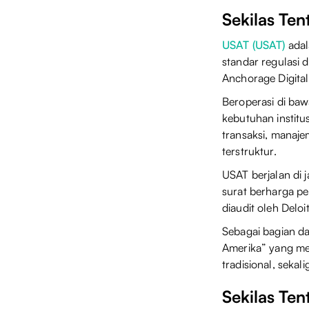
Sekilas Te
USAT (USAT)
adal
standar regulasi d
Anchorage Digital
Beroperasi di b
kebutuhan institu
transaksi, manaje
terstruktur.
USAT berjalan di 
surat berharga pe
diaudit oleh Deloi
Sebagai bagian dar
Amerika” yang men
tradisional, seka
Sekilas Te