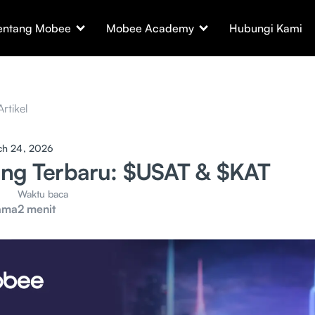
entang Mobee
Mobee Academy
Hubungi Kami
Artikel
ch 24, 2026
ting Terbaru: $USAT & $KAT
Waktu baca
ama
2 menit