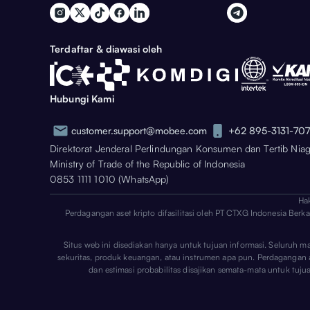
Terdaftar & diawasi oleh
Hubungi Kami
customer.support@mobee.com
+62 895-3131-70
Direktorat Jenderal Perlindungan Konsumen dan Tertib Nia
Ministry of Trade of the Republic of Indonesia
0853 1111 1010 (WhatsApp)
Ha
Perdagangan aset kripto difasilitasi oleh PT CTXG Indonesia Berk
Situs web ini disediakan hanya untuk tujuan informasi. Seluruh m
sekuritas, produk keuangan, atau instrumen apa pun. Perdagangan aset
dan estimasi probabilitas disajikan semata-mata untuk tuj