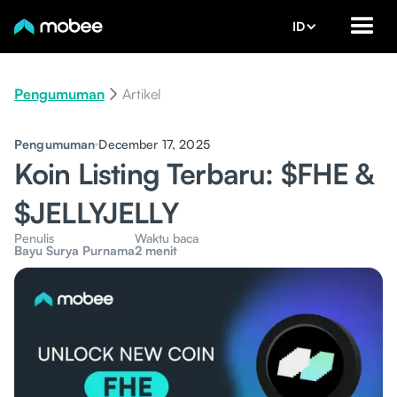
ID
Pengumuman
Artikel
Pengumuman
December 17, 2025
Koin Listing Terbaru: $FHE &
$JELLYJELLY
Penulis
Waktu baca
Bayu Surya Purnama
2 menit