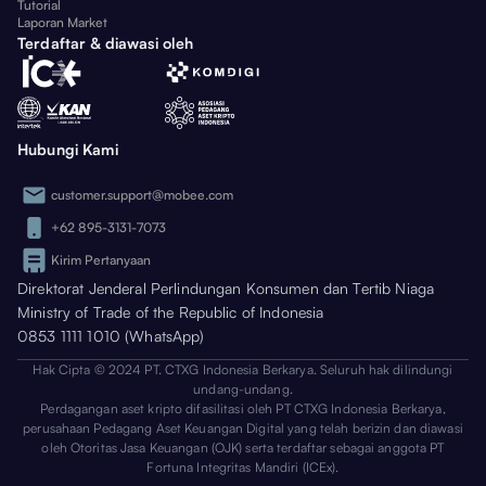
Tutorial
Laporan Market
Terdaftar & diawasi oleh
Hubungi Kami
customer.support@mobee.com
+62 895-3131-7073
Kirim Pertanyaan
Direktorat Jenderal Perlindungan Konsumen dan Tertib Niaga
Ministry of Trade of the Republic of Indonesia
0853 1111 1010 (WhatsApp)
Hak Cipta © 2024 PT. CTXG Indonesia Berkarya. Seluruh hak dilindungi
undang-undang.
Perdagangan aset kripto difasilitasi oleh PT CTXG Indonesia Berkarya,
perusahaan Pedagang Aset Keuangan Digital yang telah berizin dan diawasi
oleh Otoritas Jasa Keuangan (OJK) serta terdaftar sebagai anggota PT
Fortuna Integritas Mandiri (ICEx).