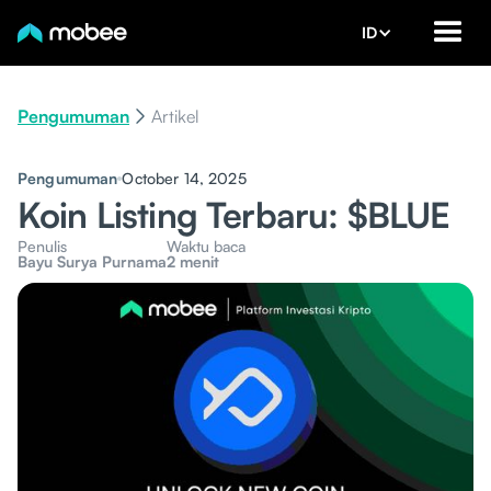
ID
Pengumuman
Artikel
Pengumuman
October 14, 2025
Koin Listing Terbaru: $BLUE
Penulis
Waktu baca
Bayu Surya Purnama
2 menit