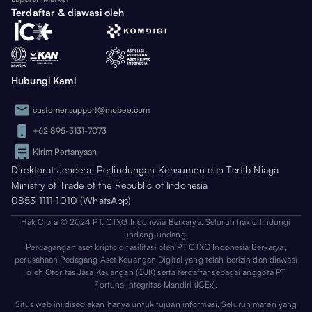
Terdaftar & diawasi oleh
Hubungi Kami
customer.support@mobee.com
+62 895-3131-7073
Kirim Pertanyaan
Direktorat Jenderal Perlindungan Konsumen dan Tertib Niaga
Ministry of Trade of the Republic of Indonesia
0853 1111 1010 (WhatsApp)
Hak Cipta © 2024 PT. CTXG Indonesia Berkarya. Seluruh hak dilindungi
undang-undang.
Perdagangan aset kripto difasilitasi oleh PT CTXG Indonesia Berkarya,
perusahaan Pedagang Aset Keuangan Digital yang telah berizin dan diawasi
oleh Otoritas Jasa Keuangan (OJK) serta terdaftar sebagai anggota PT
Fortuna Integritas Mandiri (ICEx).
Situs web ini disediakan hanya untuk tujuan informasi. Seluruh materi yang