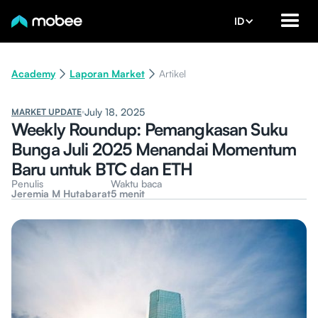
ID
Academy
Laporan Market
Artikel
July 18, 2025
MARKET UPDATE
Weekly Roundup: Pemangkasan Suku
Bunga Juli 2025 Menandai Momentum
Baru untuk BTC dan ETH
Penulis
Waktu baca
Jeremia M Hutabarat
5 menit