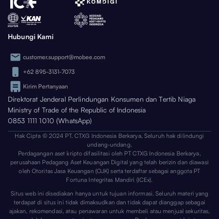
Hubungi Kami
customer.support@mobee.com
+62 895-3131-7073
Kirim Pertanyaan
Direktorat Jenderal Perlindungan Konsumen dan Tertib Niaga
Ministry of Trade of the Republic of Indonesia
0853 1111 1010 (WhatsApp)
Hak Cipta © 2024 PT. CTXG Indonesia Berkarya. Seluruh hak dilindungi
undang-undang.
Perdagangan aset kripto difasilitasi oleh PT CTXG Indonesia Berkarya,
perusahaan Pedagang Aset Keuangan Digital yang telah berizin dan diawasi
oleh Otoritas Jasa Keuangan (OJK) serta terdaftar sebagai anggota PT
Fortuna Integritas Mandiri (ICEx).
Situs web ini disediakan hanya untuk tujuan informasi. Seluruh materi yang
terdapat di situs ini tidak dimaksudkan dan tidak dapat dianggap sebagai
ajakan, rekomendasi, atau penawaran untuk membeli atau menjual sekuritas,