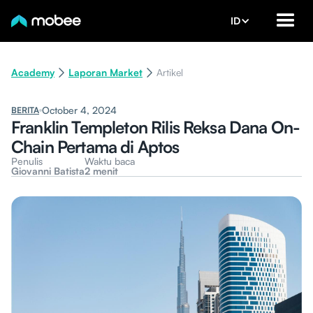
ID
Academy
Laporan Market
Artikel
October 4, 2024
BERITA
Franklin Templeton Rilis Reksa Dana On-
Chain Pertama di Aptos
Penulis
Waktu baca
Giovanni Batista
2 menit