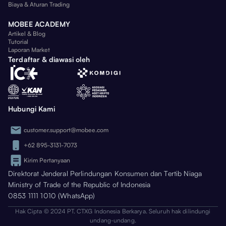
Biaya & Aturan Trading
MOBEE ACADEMY
Artikel & Blog
Tutorial
Laporan Market
Terdaftar & diawasi oleh
Hubungi Kami
customer.support@mobee.com
+62 895-3131-7073
Kirim Pertanyaan
Direktorat Jenderal Perlindungan Konsumen dan Tertib Niaga
Ministry of Trade of the Republic of Indonesia
0853 1111 1010 (WhatsApp)
Hak Cipta © 2024 PT. CTXG Indonesia Berkarya. Seluruh hak dilindungi
undang-undang.