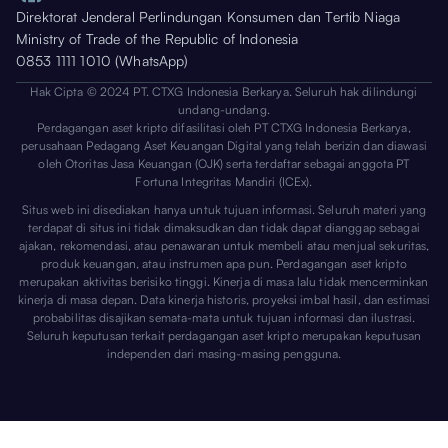
Direktorat Jenderal Perlindungan Konsumen dan Tertib Niaga
Ministry of Trade of the Republic of Indonesia
0853 1111 1010 (WhatsApp)
Hak Cipta © 2024 PT. CTXG Indonesia Berkarya. Seluruh hak dilindungi
undang-undang.
Perdagangan aset kripto difasilitasi oleh PT CTXG Indonesia Berkarya,
perusahaan Pedagang Aset Keuangan Digital yang telah berizin dan diawasi
oleh Otoritas Jasa Keuangan (OJK) serta terdaftar sebagai anggota PT
Fortuna Integritas Mandiri (ICEx).
Situs web ini disediakan hanya untuk tujuan informasi. Seluruh materi yang
terdapat di situs ini tidak dimaksudkan dan tidak dapat dianggap sebagai
ajakan, rekomendasi, atau penawaran untuk membeli atau menjual sekuritas,
produk keuangan, atau instrumen apa pun. Perdagangan aset kripto
merupakan aktivitas berisiko tinggi. Kinerja di masa lalu tidak mencerminkan
kinerja di masa depan. Data kinerja historis, proyeksi imbal hasil, dan estimasi
probabilitas disajikan semata-mata untuk tujuan informasi dan ilustrasi.
Seluruh keputusan terkait perdagangan aset kripto merupakan keputusan
independen dari masing-masing pengguna.