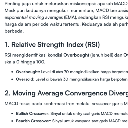
Penting juga untuk meluruskan miskonsepsi: apakah MACD
Meskipun keduanya mengukur momentum, MACD berbasis 
exponential moving averages
(EMA), sedangkan RSI menguk
harga dalam periode waktu tertentu. Keduanya adalah per
berbeda.
1. Relative Strength Index (RSI)
RSI mengidentifikasi kondisi
Overbought
(jenuh beli) dan
O
skala 0 hingga 100.
Overbought:
Level di atas 70 mengindikasikan harga berpotens
Oversold:
Level di bawah 30 mengindikasikan harga berpoten
2. Moving Average Convergence Dive
MACD fokus pada konfirmasi tren melalui
crossover
garis M
Bullish Crossover:
Sinyal untuk entry saat garis MACD memotong
Bearish Crossover:
Sinyal untuk waspada saat garis MACD m