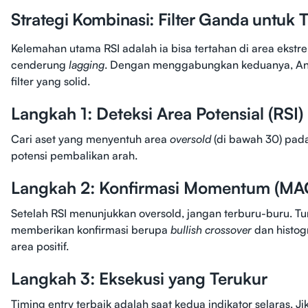
Strategi Kombinasi: Filter Ganda untuk 
Kelemahan utama RSI adalah ia bisa tertahan di area ekst
cenderung
lagging
. Dengan menggabungkan keduanya, An
filter yang solid.
Langkah 1: Deteksi Area Potensial (RSI)
Cari aset yang menyentuh area
oversold
(di bawah 30) pada 
potensi pembalikan arah.
Langkah 2: Konfirmasi Momentum (MA
Setelah RSI menunjukkan oversold, jangan terburu-buru.
memberikan konfirmasi berupa
bullish crossover
dan histog
area positif.
Langkah 3: Eksekusi yang Terukur
Timing entry terbaik adalah saat kedua indikator selaras. J