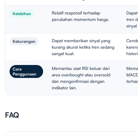
Relatif responsif terhadap
Dapat
Kelebihan
perubahan momentum harga.
tren 
sinyal
Dapat memberikan sinyal yang
Cende
Kekurangan
kurang akurat ketika tren sedang
karena
sangat kuat.
histori
Memantau saat RSI keluar dari
Meman
Cara
Penggunaan
area overbought atau oversold
MACD d
dan mengonfirmasi dengan
terhad
indikator lain.
FAQ