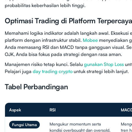
probabilitas keberhasilan lebih tinggi.
Optimasi Trading di Platform Terpercay
Memahami logika indikator adalah langkah awal. Eksekusi
platform dengan infrastruktur stabil.
Mobee
menyediakan gr
Anda memasang RSI dan MACD tanpa gangguan visual. Seba
OJK, Anda bisa fokus pada strategi dengan rasa aman.
Manajemen risiko tetap kunci. Selalu
gunakan Stop Loss
unt
Pelajari juga
day trading crypto
untuk strategi lebih lanjut.
Tabel Perbandingan
Aspek
RSI
MAC
Mengukur momentum serta
Mengo
Fungsi Utama
kondisi overbought dan oversold.
tren h