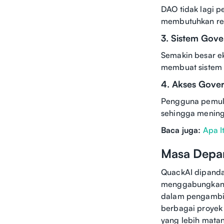
DAO tidak lagi p
membutuhkan rea
3. Sistem Gov
Semakin besar e
membuat sistem i
4. Akses Gove
Pengguna pemula
sehingga mening
Baca juga:
Apa I
Masa Depa
QuackAI dipanda
menggabungkan AI
dalam pengambil
berbagai proyek 
yang lebih matan