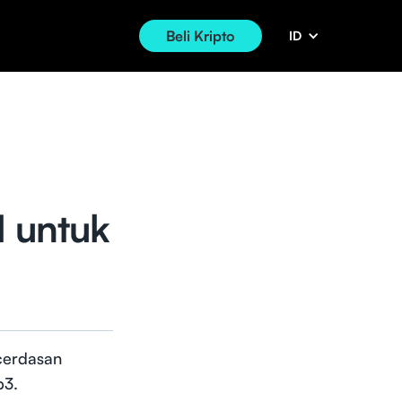
Beli Kripto
ID
I untuk
cerdasan
b3.