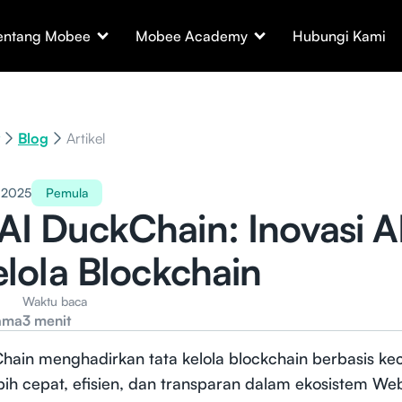
entang Mobee
Mobee Academy
Hubungi Kami
Blog
Artikel
 2025
Pemula
I DuckChain: Inovasi A
elola Blockchain
Waktu baca
ama
3 menit
ain menghadirkan tata kelola blockchain berbasis ke
bih cepat, efisien, dan transparan dalam ekosistem We