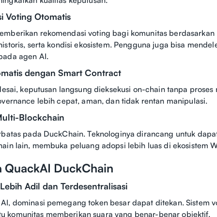
i Voting Otomatis
emberikan rekomendasi voting bagi komunitas berdasarkan 
istoris, serta kondisi ekosistem. Pengguna juga bisa mendel
pada agen AI.
omatis dengan Smart Contract
elesai, keputusan langsung dieksekusi on-chain tanpa proses
overnance lebih cepat, aman, dan tidak rentan manipulasi.
ulti-Blockchain
rbatas pada DuckChain. Teknologinya dirancang untuk dapat 
ain lain, membuka peluang adopsi lebih luas di ekosistem 
a QuackAI DuckChain
Lebih Adil dan Terdesentralisasi
I, dominasi pemegang token besar dapat ditekan. Sistem vo
 komunitas memberikan suara yang benar-benar objektif.