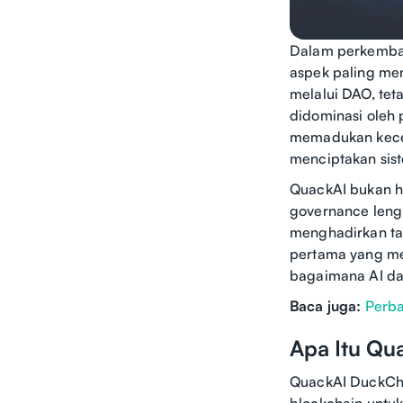
Dalam perkembang
aspek paling me
melalui DAO, tet
didominasi oleh 
memadukan kecer
menciptakan sist
QuackAI bukan h
governance leng
menghadirkan tat
pertama yang me
bagaimana AI da
Baca juga:
Perba
Apa Itu Qu
QuackAI DuckCha
blockchain untu