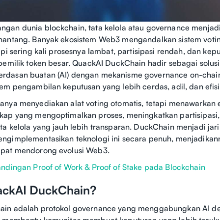
an dunia blockchain, tata kelola atau governance menjadi
nantang. Banyak ekosistem Web3 mengandalkan sistem voting
api sering kali prosesnya lambat, partisipasi rendah, dan kep
pemilik token besar. QuackAI DuckChain hadir sebagai solu
dasan buatan (AI) dengan mekanisme governance on-chain
em pengambilan keputusan yang lebih cerdas, adil, dan efisi
anya menyediakan alat voting otomatis, tetapi menawarkan 
kap yang mengoptimalkan proses, meningkatkan partisipasi,
a kelola yang jauh lebih transparan. DuckChain menjadi jar
ngimplementasikan teknologi ini secara penuh, menjadikan
pat mendorong evolusi Web3.
ndingan Proof of Work & Proof of Stake pada Blockchain
ackAI DuckChain?
in adalah protokol governance yang menggabungkan AI de
k membantu komunitas membuat keputusan yang lebih teruku