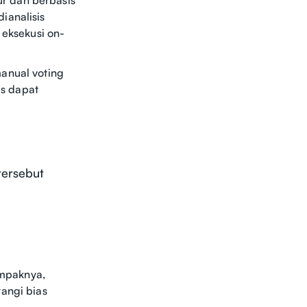
ianalisis
eksekusi on-
anual voting
s dapat
tersebut
ampaknya,
angi bias