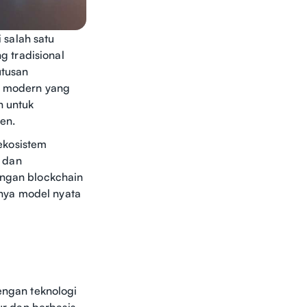
 salah satu
 tradisional
utusan
si modern yang
 untuk
en.
ekosistem
 dan
ingan blockchain
nya model nyata
ngan teknologi
r dan berbasis