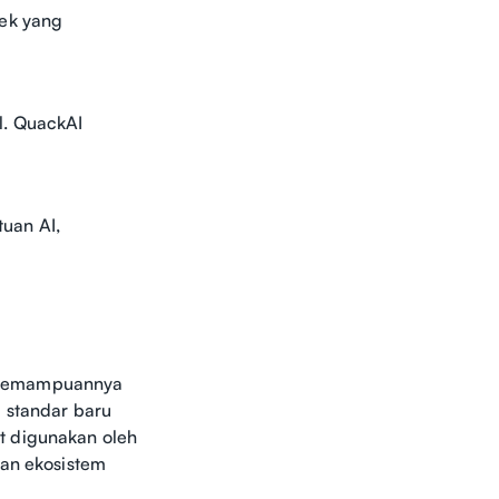
yek yang
l. QuackAI
uan AI,
n kemampuannya
 standar baru
t digunakan oleh
kan ekosistem