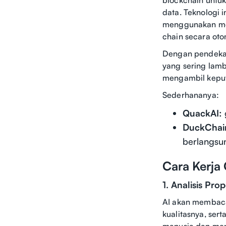
data. Teknologi 
menggunakan mod
chain secara oto
Dengan pendekata
yang sering lam
mengambil keputu
Sederhananya:
QuackAI:
DuckChai
berlangsu
Cara Kerja
1. Analisis Pro
AI akan membaca
kualitasnya, ser
manusia dan men