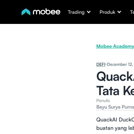
Trading
Produk
T
Mobee Academy
DEFI
December 12,
QuackA
Tata K
Penulis
Bayu Surya Purn
QuackAI DuckCh
buatan yang le