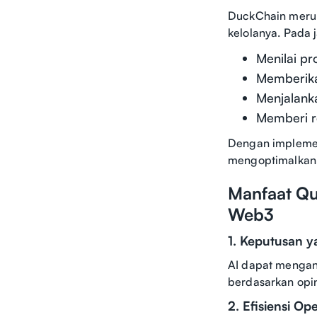
DuckChain merup
kelolanya. Pada j
Menilai pr
Memberika
Menjalank
Memberi r
Dengan implement
mengoptimalkan 
Manfaat Qu
Web3
1. Keputusan y
AI dapat mengana
berdasarkan opin
2. Efisiensi Op