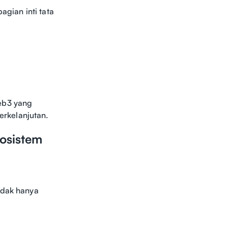
gian inti tata
Web3 yang
rkelanjutan.
osistem
idak hanya