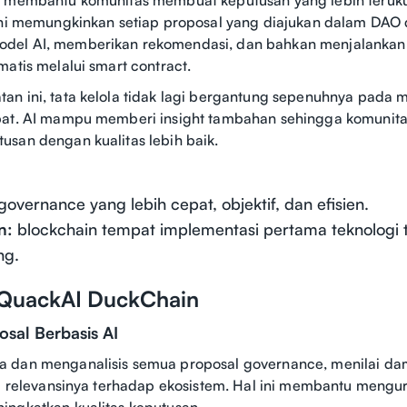
ini memungkinkan setiap proposal yang diajukan dalam DAO d
el AI, memberikan rekomendasi, dan bahkan menjalankan 
matis melalui smart contract.
n ini, tata kelola tidak lagi bergantung sepenuhnya pada m
bat. AI mampu memberi insight tambahan sehingga komunita
san dengan kualitas lebih baik.
governance yang lebih cepat, objektif, dan efisien.
n:
blockchain tempat implementasi pertama teknologi 
ng.
 QuackAI DuckChain
posal Berbasis AI
 dan menganalisis semua proposal governance, menilai d
ta relevansinya terhadap ekosistem. Hal ini membantu mengur
ingkatkan kualitas keputusan.