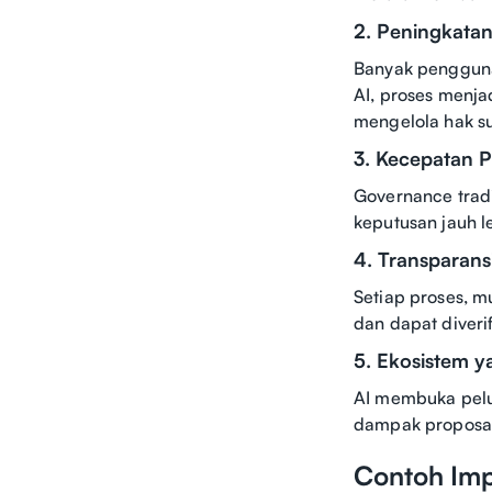
2. Peningkatan
Banyak pengguna
AI, proses menj
mengelola hak su
3. Kecepatan 
Governance tradi
keputusan jauh l
4. Transparan
Setiap proses, mu
dan dapat diverif
5. Ekosistem 
AI membuka pelu
dampak proposal,
Contoh Imp