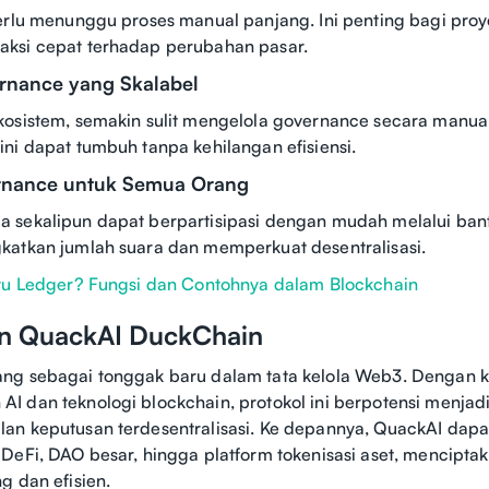
erlu menunggu proses manual panjang. Ini penting bagi pro
ksi cepat terhadap perubahan pasar.
ernance yang Skalabel
kosistem, semakin sulit mengelola governance secara manua
ni dapat tumbuh tanpa kehilangan efisiensi.
rnance untuk Semua Orang
 sekalipun dapat berpartisipasi dengan mudah melalui bant
katkan jumlah suara dan memperkuat desentralisasi.
tu Ledger? Fungsi dan Contohnya dalam Blockchain
n QuackAI DuckChain
ng sebagai tonggak baru dalam tata kelola Web3. Denga
 dan teknologi blockchain, protokol ini berpotensi menjadi
an keputusan terdesentralisasi. Ke depannya, QuackAI dapa
DeFi, DAO besar, hingga platform tokenisasi aset, mencipta
g dan efisien.