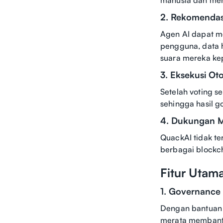
2. Rekomendas
Agen AI dapat m
pengguna, data h
suara mereka ke
3. Eksekusi Ot
Setelah voting s
sehingga hasil g
4. Dukungan M
QuackAI tidak te
berbagai blockch
Fitur Utam
1. Governance 
Dengan bantuan A
merata membantu