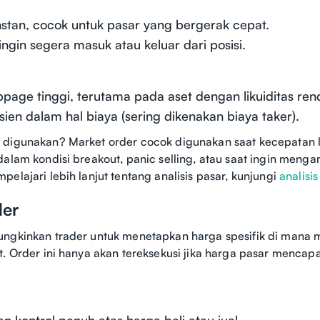
nstan, cocok untuk pasar yang bergerak cepat.
 ingin segera masuk atau keluar dari posisi.
ippage tinggi, terutama pada aset dengan likuiditas ren
sien dalam hal biaya (sering dikenakan biaya taker).
 digunakan? Market order cocok digunakan saat kecepatan l
dalam kondisi breakout, panic selling, atau saat ingin meng
elajari lebih lanjut tentang analisis pasar, kunjungi
analisi
der
gkinkan trader untuk menetapkan harga spesifik di mana 
t. Order ini hanya akan tereksekusi jika harga pasar mencap
 kontrol penuh atas harga beli atau jual.