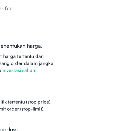
r fee.
menentukan harga.
et harga tertentu dan
asang order dalam jangka
ga
investasi saham
k tertentu (stop price).
t order (stop-limit).
op-loss.