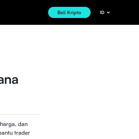
Beli Kripto
ID
Mana
 harga, dan
bantu trader