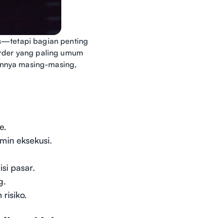
nis—tetapi bagian penting
 order yang paling umum
gannya masing-masing,
e.
min eksekusi.
si pasar.
g.
risiko.