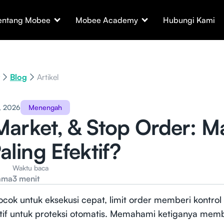
entang Mobee
Mobee Academy
Hubungi Kami
Blog
Artikel
, 2026
Menengah
 Market, & Stop Order: 
aling Efektif?
Waktu baca
ama
3 menit
cok untuk eksekusi cepat, limit order memberi kontrol
ktif untuk proteksi otomatis. Memahami ketiganya mem