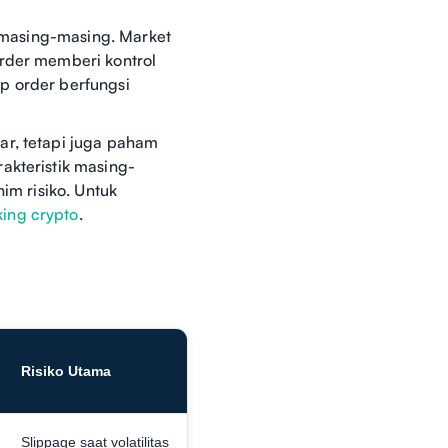
a masing-masing. Market
order memberi kontrol
p order berfungsi
ar, tetapi juga paham
akteristik masing-
im risiko. Untuk
king crypto
.
Risiko Utama
Slippage saat volatilitas