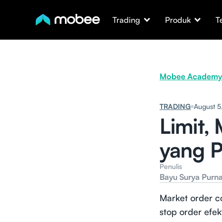
Trading
Produk
T
Mobee Academy
TRADING
August 5
Limit,
yang P
Penulis
Bayu Surya Purn
Market order co
stop order efe