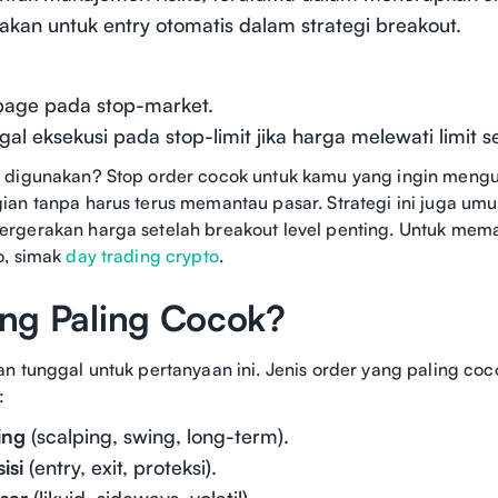
akan untuk entry otomatis dalam strategi breakout.
ppage pada stop-market.
gal eksekusi pada stop-limit jika harga melewati limit s
 digunakan? Stop order cocok untuk kamu yang ingin mengun
an tanpa harus terus memantau pasar. Strategi ini juga um
gerakan harga setelah breakout level penting. Untuk memah
o, simak
day trading crypto
.
ng Paling Cocok?
n tunggal untuk pertanyaan ini. Jenis order yang paling co
:
ing
(scalping, swing, long-term).
isi
(entry, exit, proteksi).
sar
(likuid, sideways, volatil).