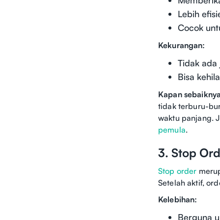
Lebih efis
Cocok untu
Kekurangan:
Tidak ada 
Bisa kehil
Kapan sebaikny
tidak terburu-bu
waktu panjang. J
pemula
.
3. Stop Or
Stop order
merupa
Setelah aktif, or
Kelebihan:
Berguna u