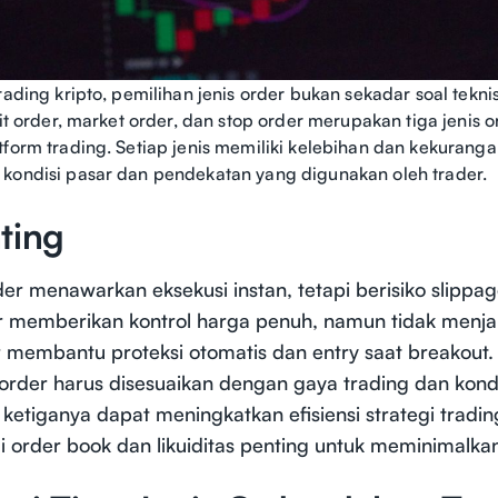
trading kripto, pemilihan jenis order bukan sekadar soal tek
imit order, market order, dan stop order merupakan tiga jenis
tform trading. Setiap jenis memiliki kelebihan dan kekuran
kondisi pasar dan pendekatan yang digunakan oleh trader.
ting
er menawarkan eksekusi instan, tetapi berisiko slippag
er memberikan kontrol harga penuh, namun tidak menja
 membantu proteksi otomatis dan entry saat breakout.
order harus disesuaikan dengan gaya trading dan kondi
ketiganya dapat meningkatkan efisiensi strategi tradin
rder book dan likuiditas penting untuk meminimalkan 