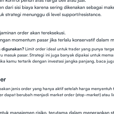
ien dari sisi biaya karena sering dikenakan sebagai make
k strategi menunggu di level support/resistance.
jaminan order akan tereksekusi.
angan momentum pasar jika terlalu konservatif dalam 
a digunakan?
Limit order ideal untuk trader yang punya targ
ru masuk pasar. Strategi ini juga banyak dipakai untuk mem
ika kamu tertarik dengan investasi jangka panjang, baca ju
der
kan jenis order yang hanya aktif setelah harga menyentuh titi
der dapat berubah menjadi market order (stop-market) atau limi
ntuk manajemen risiko, terutama dalam menerapkan st