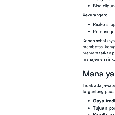
Bisa digun
Kekurangan:
Risiko sli
Potensi ga
Kapan sebaiknya
membatasi kerugi
memanfaatkan per
manajemen risik
Mana ya
Tidak ada jawaba
tergantung pada
Gaya trad
Tujuan pos
Kondisi pa