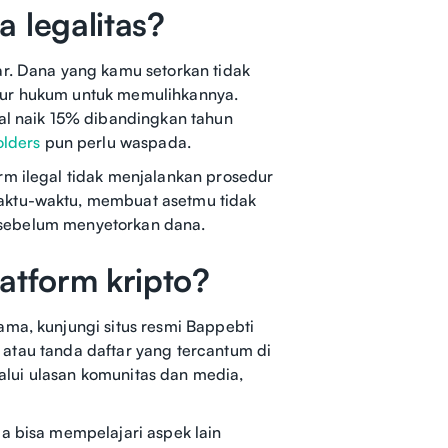
 legalitas?
ar. Dana yang kamu setorkan tidak
jalur hukum untuk memulihkannya.
gal naik 15% dibandingkan tahun
olders
pun perlu waspada.
rm ilegal tidak menjalankan prosedur
waktu-waktu, membuat asetmu tidak
as sebelum menyetorkan dana.
atform kripto?
ama, kunjungi situs resmi Bappebti
in atau tanda daftar yang tercantum di
elalui ulasan komunitas dan media,
a bisa mempelajari aspek lain