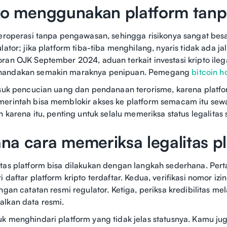
ko menggunakan platform tanpa
beroperasi tanpa pengawasan, sehingga risikonya sangat bes
ulator; jika platform tiba-tiba menghilang, nyaris tidak ada 
ran OJK September 2024, aduan terkait investasi kripto ile
nandakan semakin maraknya penipuan. Pemegang
bitcoin h
asuk pencucian uang dan pendanaan terorisme, karena platfo
merintah bisa memblokir akses ke platform semacam itu se
eh karena itu, penting untuk selalu memeriksa status legalit
a cara memeriksa legalitas pl
tas platform bisa dilakukan dengan langkah sederhana. Pert
 daftar platform kripto terdaftar. Kedua, verifikasi nomor iz
ngan catatan resmi regulator. Ketiga, periksa kredibilitas m
alkan data resmi.
k menghindari platform yang tidak jelas statusnya. Kamu jug