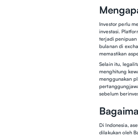
Mengapa 
Investor perlu 
investasi. Platf
terjadi penipuan
bulanan di excha
memastikan aspe
Selain itu, lega
menghitung kewa
menggunakan pla
pertanggungjawab
sebelum berinves
Bagaiman
Di Indonesia, as
dilakukan oleh B