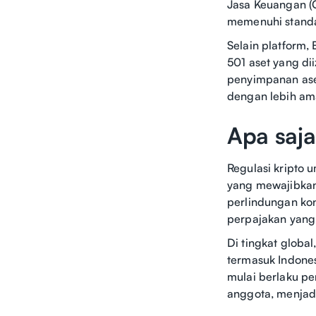
Jasa Keuangan (O
memenuhi standar
Selain platform,
501 aset yang di
penyimpanan aset
dengan lebih am
Apa saja
Regulasi kripto 
yang mewajibkan 
perlindungan ko
perpajakan yang
Di tingkat globa
termasuk Indonesi
mulai berlaku p
anggota, menjadi 