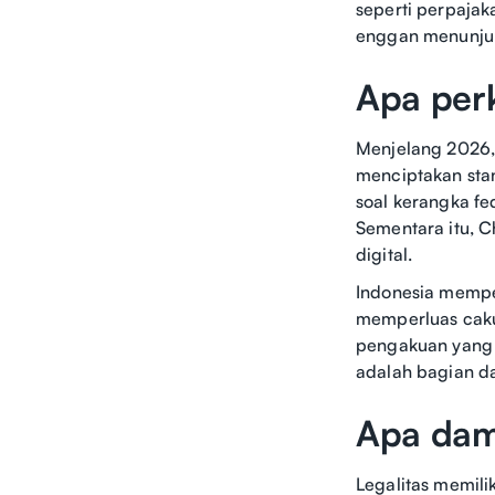
seperti perpajak
enggan menunjukk
Apa per
Menjelang 2026,
menciptakan stan
soal kerangka fe
Sementara itu, 
digital.
Indonesia mempe
memperluas caku
pengakuan yang l
adalah bagian da
Apa damp
Legalitas memili