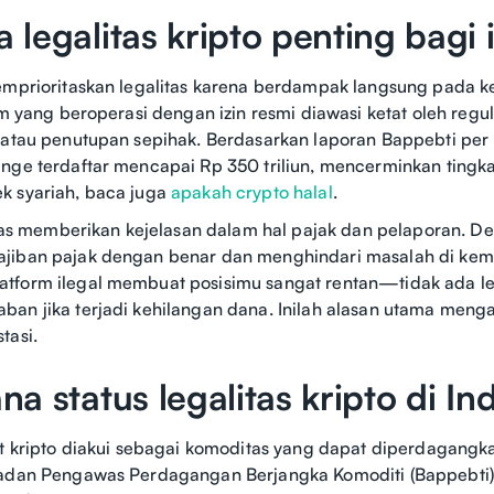
legalitas kripto penting bagi 
memprioritaskan legalitas karena berdampak langsung pada
orm yang beroperasi dengan izin resmi diawasi ketat oleh reg
 atau penutupan sepihak. Berdasarkan laporan Bappebti pe
nge terdaftar mencapai Rp 350 triliun, mencerminkan tingka
k syariah, baca juga
apakah crypto halal
.
litas memberikan kejelasan dalam hal pajak dan pelaporan. D
jiban pajak dengan benar dan menghindari masalah di kemud
tform ilegal membuat posisimu sangat rentan—tidak ada le
an jika terjadi kehilangan dana. Inilah alasan utama mengap
tasi.
a status legalitas kripto di Ind
et kripto diakui sebagai komoditas yang dapat diperdagang
adan Pengawas Perdagangan Berjangka Komoditi (Bappebti), 