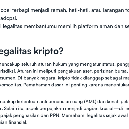
lobal terbagi menjadi ramah, hati-hati, atau larangan
adopsi.
legalitas membantumu memilih platform aman dan ses
egalitas kripto?
o mencakup seluruh aturan hukum yang mengatur status, pen
urisdiksi. Aturan ini meliputi pengakuan aset, perizinan burs
sumen. Di banyak negara, kripto tidak dianggap sebagai m
au komoditas. Pemahaman dasar ini penting karena menentuk
encakup ketentuan anti pencucian uang (AML) dan kenali pe
ar. Selain itu, aspek perpajakan menjadi bagian krusial—di In
n pajak penghasilan dan PPN. Memahami legalitas sejak awa
an finansial.