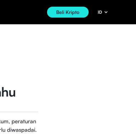
Beli Kripto
ID
ahu
ukum, peraturan
rlu diwaspadai.