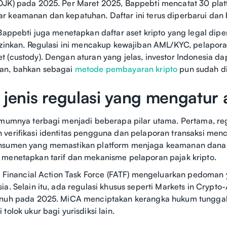
JK) pada 2025. Per Maret 2025, Bappebti mencatat 30 platfo
 keamanan dan kepatuhan. Daftar ini terus diperbarui dan b
 Bappebti juga menetapkan daftar aset kripto yang legal d
izinkan. Regulasi ini mencakup kewajiban AML/KYC, pelaporan
 (custody). Dengan aturan yang jelas, investor Indonesia dapa
an, bahkan sebagai
metode pembayaran kripto
pun sudah di
 jenis regulasi yang mengatur 
umumnya terbagi menjadi beberapa pilar utama. Pertama, re
verifikasi identitas pengguna dan pelaporan transaksi menc
nsumen yang memastikan platform menjaga keamanan dana da
 menetapkan tarif dan mekanisme pelaporan pajak kripto.
l, Financial Action Task Force (FATF) mengeluarkan pedoman
a. Selain itu, ada regulasi khusus seperti Markets in Crypto
enuh pada 2025. MiCA menciptakan kerangka hukum tunggal u
tolok ukur bagi yurisdiksi lain.