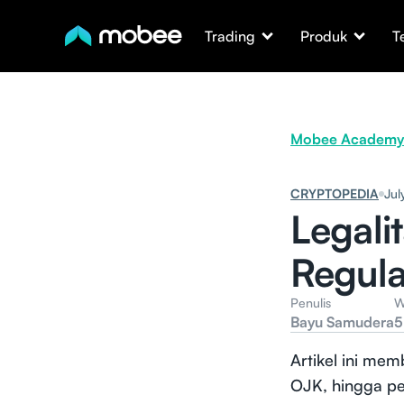
Trading
Produk
T
Mobee Academy
CRYPTOPEDIA
Jul
Legali
Regula
Penulis
W
Bayu Samudera
5
Artikel ini mem
OJK, hingga pel