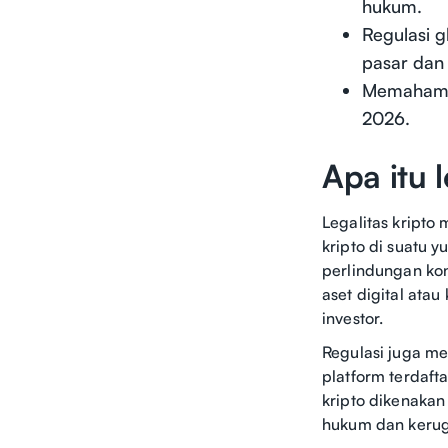
hukum.
Regulasi g
pasar dan 
Memahami 
2026.
Apa itu l
Legalitas kript
kripto di suatu y
perlindungan kon
aset digital at
investor.
Regulasi juga m
platform terdaft
kripto dikenaka
hukum dan kerugi