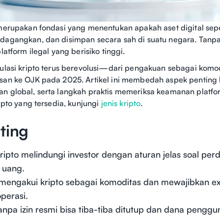
 merupakan fondasi yang menentukan apakah aset digital sepe
dagangkan, dan disimpan secara sah di suatu negara. Tanpa
platform ilegal yang berisiko tinggi.
gulasi kripto terus berevolusi—dari pengakuan sebagai komo
san ke OJK pada 2025. Artikel ini membedah aspek penting leg
n global, serta langkah praktis memeriksa keamanan platfor
ripto yang tersedia, kunjungi
jenis kripto
.
ting
kripto melindungi investor dengan aturan jelas soal pe
 uang.
 mengakui kripto sebagai komoditas dan mewajibkan ex
perasi.
anpa izin resmi bisa tiba-tiba ditutup dan dana pengg