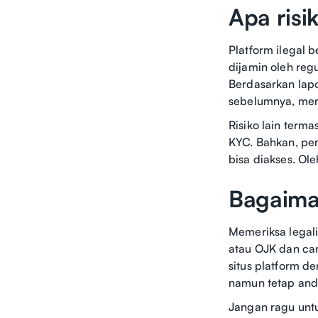
Apa risi
Platform ilegal 
dijamin oleh reg
Berdasarkan lapo
sebelumnya, me
Risiko lain term
KYC. Bahkan, pe
bisa diakses. Ol
Bagaiman
Memeriksa legali
atau OJK dan cari
situs platform de
namun tetap and
Jangan ragu untu