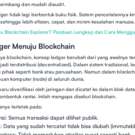
seimbang dan mudah diaudit.
edger tidak lagi berbentuk buku fisik. Sistem pencatatannya ki
 sehingga lebih efisien, cepat, dan minim kesalahan manusia
tu Blockchain Explorer? Panduan Lengkap dan Cara Mengg
dger Menuju Blockchain
a blockchain, konsep ledger berubah dari yang awalnya te
jadi terdistribusi (decentralized). Dalam sistem tradisional, 
tu pihak seperti bank atau perusahaan. Namun dalam blockch
buan komputer (node) di seluruh dunia.
baru diverifikasi oleh jaringan dan dicatat ke dalam blok da
embentuk rantai. Inilah mengapa disebut
blockchain
.
nya terletak pada:
si: Semua transaksi dapat dilihat publik.
Data yang sudah tercatat tidak bisa diubah (immutabl
ntara: Tidak memerlukan otoritas pusat seperti bank.