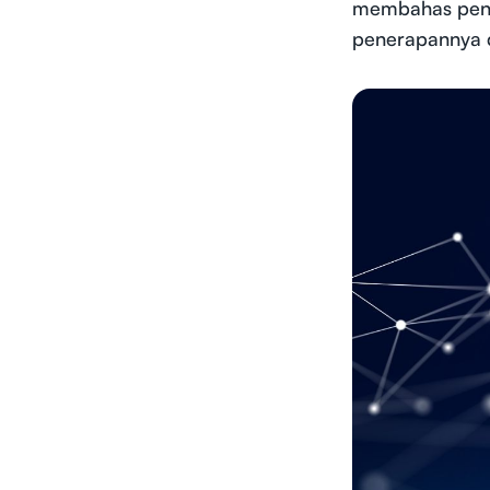
membahas penger
penerapannya d