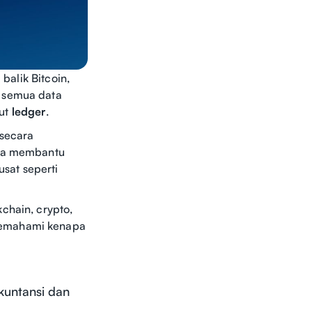
balik Bitcoin,
a semua data
but
ledger
.
 secara
uga membantu
sat seperti
chain, crypto,
memahami kenapa
kuntansi dan