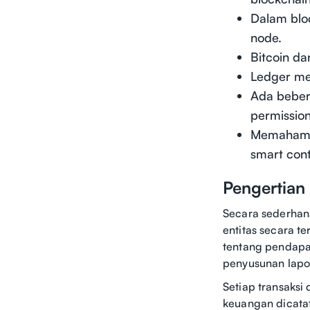
Dalam bloc
node.
Bitcoin d
Ledger me
Ada bebera
permission
Memahami 
smart cont
Pengertian
Secara sederhana
entitas secara te
tentang pendapat
penyusunan lapor
Setiap transaksi
keuangan dicatat