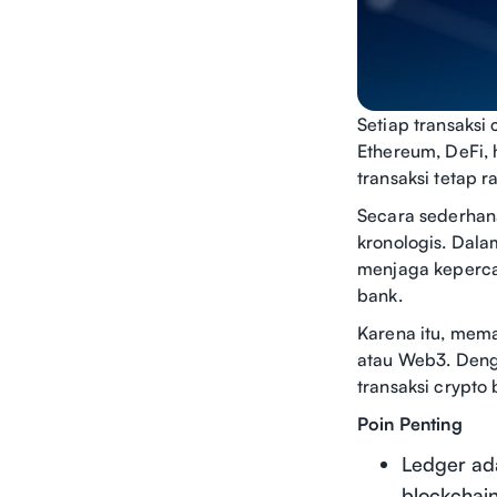
Setiap transaksi 
Ethereum, DeFi,
transaksi tetap r
Secara sederhana
kronologis. Dala
menjaga keperca
bank.
Karena itu, mema
atau Web3. Deng
transaksi crypto 
Poin Penting
Ledger ada
blockchain