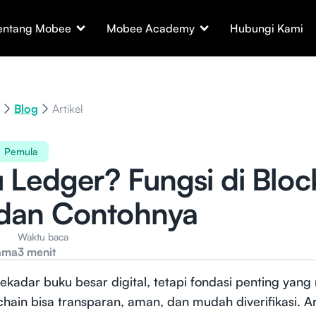
entang Mobee
Mobee Academy
Hubungi Kami
Blog
Artikel
Pemula
u Ledger? Fungsi di Bloc
 dan Contohnya
Waktu baca
ama
3 menit
ekadar buku besar digital, tetapi fondasi penting yan
chain bisa transparan, aman, dan mudah diverifikasi. Art