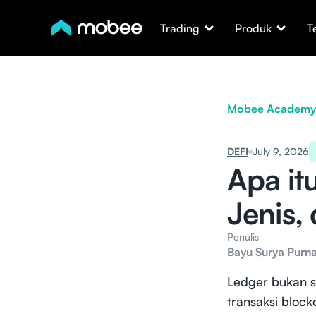
Trading
Produk
T
Mobee Academy
DEFI
July 9, 2026
Apa it
Jenis,
Penulis
Bayu Surya Purn
Ledger bukan s
transaksi block