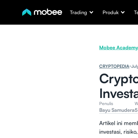
Trading
Produk
T
Mobee Academy
CRYPTOPEDIA
Jul
Crypto
Invest
Penulis
W
Bayu Samudera
5
Artikel ini me
investasi, risi