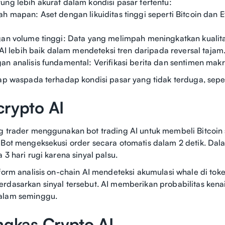
ung lebih akurat dalam kondisi pasar tertentu:
h mapan: Aset dengan likuiditas tinggi seperti Bitcoin dan E
gan volume tinggi: Data yang melimpah meningkatkan kualita
: AI lebih baik dalam mendeteksi tren daripada reversal tajam
an analisis fundamental: Verifikasi berita dan sentimen mak
tap waspada terhadap kondisi pasar yang tidak terduga, sepe
crypto AI
g trader menggunakan bot trading AI untuk membeli Bitcoin s
 Bot mengeksekusi order secara otomatis dalam 2 detik. Da
 3 hari rugi karena sinyal palsu.
tform analisis on-chain AI mendeteksi akumulasi whale di t
rdasarkan sinyal tersebut. AI memberikan probabilitas kena
alam seminggu.
ngkas Crypto AI