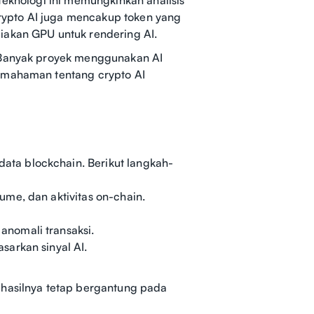
 Crypto AI juga mencakup token yang
iakan GPU untuk rendering AI.
. Banyak proyek menggunakan AI
Pemahaman tentang crypto AI
ta blockchain. Berikut langkah-
me, dan aktivitas on-chain.
nomali transaksi.
sarkan sinyal AI.
 hasilnya tetap bergantung pada