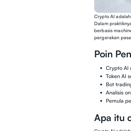
Crypto AI adalah
Dalam praktiknya
berbasis machine
pergerakan pasar
Poin Pen
Crypto AI 
Token AI s
Bot tradin
Analisis 
Pemula pe
Apa itu 
Crypto AI adalah