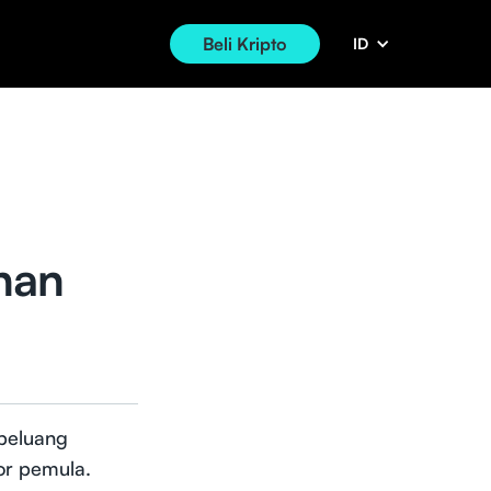
Beli Kripto
ID
han
 peluang
tor pemula.