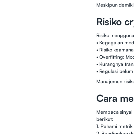
Meskipun demikian
Risiko c
Risiko menggunak
• Kegagalan mode
• Risiko keamana
• Overfitting: M
• Kurangnya tran
• Regulasi belum
Manajemen risik
Cara me
Membaca sinyal 
berikut:
1. Pahami metrik 
2. Bandingkan den