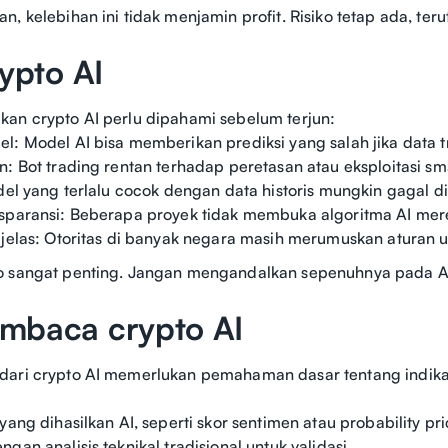
, kelebihan ini tidak menjamin profit. Risiko tetap ada, teru
rypto AI
an crypto AI perlu dipahami sebelum terjun:
l: Model AI bisa memberikan prediksi yang salah jika data tra
n: Bot trading rentan terhadap peretasan atau eksploitasi sm
odel yang terlalu cocok dengan data historis mungkin gagal di
sparansi: Beberapa proyek tidak membuka algoritma AI mere
 jelas: Otoritas di banyak negara masih merumuskan aturan u
o sangat penting. Jangan mengandalkan sepenuhnya pada AI 
mbaca crypto AI
dari crypto AI memerlukan pemahaman dasar tentang indikat
yang dihasilkan AI, seperti skor sentimen atau probability pr
gan analisis teknikal tradisional untuk validasi.