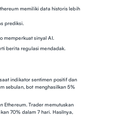
thereum memiliki data historis lebih
s prediksi.
.
ro memperkuat sinyal AI.
rti berita regulasi mendadak.
aat indikator sentimen positif dan
lam sebulan, bot menghasilkan 5%
oken Ethereum. Trader memutuskan
ikan 70% dalam 7 hari. Hasilnya,