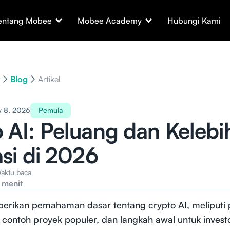
entang Mobee
Mobee Academy
Hubungi Kami
Blog
Artikel
y 8, 2026
Pemula
 AI: Peluang dan Kelebi
asi di 2026
aktu baca
 menit
mberikan pemahaman dasar tentang crypto AI, meliputi
ko, contoh proyek populer, dan langkah awal untuk inves