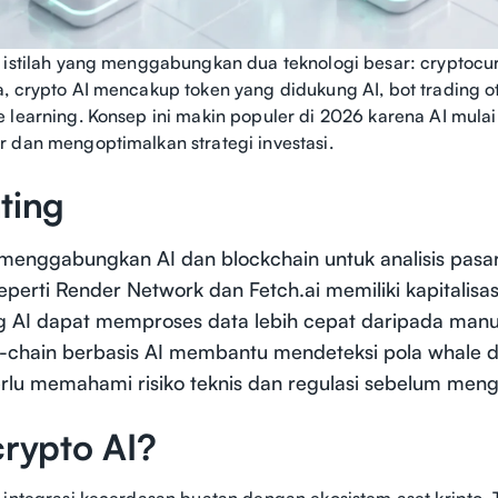
 istilah yang menggabungkan dua teknologi besar: cryptocu
, crypto AI mencakup token yang didukung AI, bot trading ot
 learning. Konsep ini makin populer di 2026 karena AI mul
 dan mengoptimalkan strategi investasi.
ting
menggabungkan AI dan blockchain untuk analisis pasar
eperti Render Network dan Fetch.ai memiliki kapitalisas
g AI dapat memproses data lebih cepat daripada manusi
on-chain berbasis AI membantu mendeteksi pola whale d
rlu memahami risiko teknis dan regulasi sebelum meng
crypto AI?
 integrasi kecerdasan buatan dengan ekosistem aset kripto. 