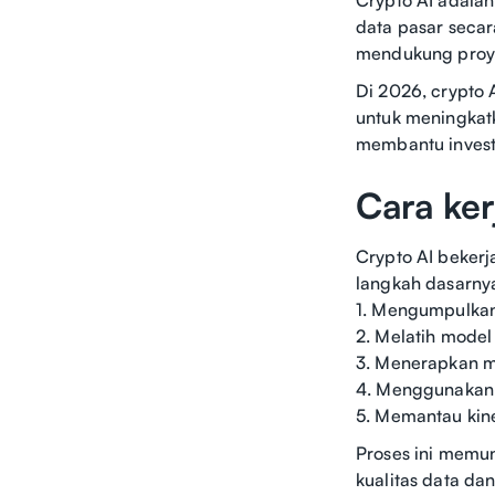
data pasar secar
mendukung proyek
Di 2026, crypto
untuk meningkat
membantu invest
Cara ker
Crypto AI beker
langkah dasarny
1. Mengumpulkan 
2. Melatih model
3. Menerapkan m
4. Menggunakan b
5. Memantau kin
Proses ini memun
kualitas data dan