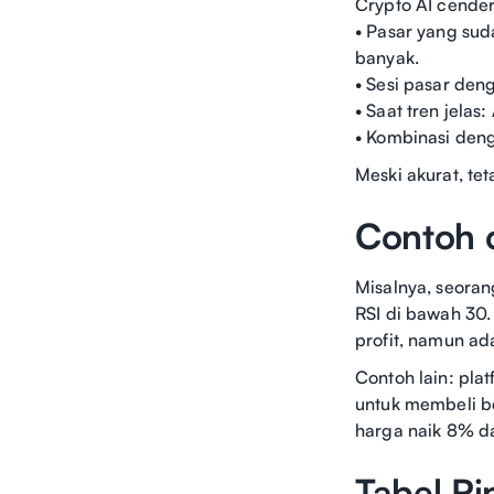
Crypto AI cender
• Pasar yang suda
banyak.
• Sesi pasar den
• Saat tren jelas
• Kombinasi deng
Meski akurat, te
Contoh 
Misalnya, seoran
RSI di bawah 30.
profit, namun ada
Contoh lain: pla
untuk membeli be
harga naik 8% d
Tabel Ri