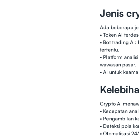
Jenis cr
Ada beberapa je
• Token AI terde
• Bot trading AI
tertentu.
• Platform anali
wawasan pasar.
• AI untuk keama
Kelebiha
Crypto AI menaw
• Kecepatan anal
• Pengambilan ke
• Deteksi pola k
• Otomatisasi 24