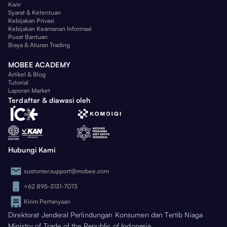
Karir
Syarat & Ketentuan
Kebijakan Privasi
Kebijakan Keamanan Informasi
Pusat Bantuan
Biaya & Aturan Trading
MOBEE ACADEMY
Artikel & Blog
Tutorial
Laporan Market
Terdaftar & diawasi oleh
Hubungi Kami
customer.support@mobee.com
+62 895-3131-7073
Kirim Pertanyaan
Direktorat Jenderal Perlindungan Konsumen dan Tertib Niaga
Ministry of Trade of the Republic of Indonesia