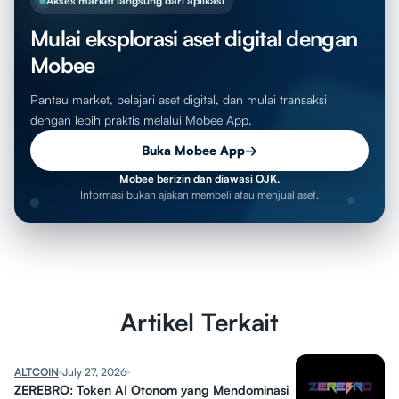
Akses market langsung dari aplikasi
Mulai eksplorasi aset digital dengan
Mobee
Pantau market, pelajari aset digital, dan mulai transaksi
dengan lebih praktis melalui Mobee App.
Buka Mobee App
→
Mobee berizin dan diawasi OJK.
Informasi bukan ajakan membeli atau menjual aset.
Artikel Terkait
ALTCOIN
July 27, 2026
ZEREBRO: Token AI Otonom yang Mendominasi