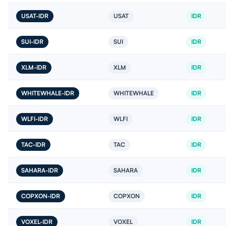
USAT-IDR
USAT
IDR
SUI-IDR
SUI
IDR
XLM-IDR
XLM
IDR
WHITEWHALE-IDR
WHITEWHALE
IDR
WLFI-IDR
WLFI
IDR
TAC-IDR
TAC
IDR
SAHARA-IDR
SAHARA
IDR
COPXON-IDR
COPXON
IDR
VOXEL-IDR
VOXEL
IDR