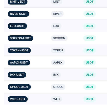
MNT-USDT
MNT
USDT
RIVER-USDT
RIVER
USDT
LDO-USDT
LDO
USDT
SOXXON-USDT
SOXXON
USDT
TOKEN-USDT
TOKEN
USDT
AAPLX-USDT
AAPLX
USDT
IMX-USDT
IMX
USDT
CPOOL-USDT
CPOOL
USDT
WLD-USDT
WLD
USDT