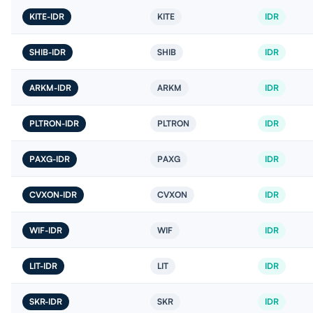
KITE-IDR
KITE
IDR
SHIB-IDR
SHIB
IDR
ARKM-IDR
ARKM
IDR
PLTRON-IDR
PLTRON
IDR
PAXG-IDR
PAXG
IDR
CVXON-IDR
CVXON
IDR
WIF-IDR
WIF
IDR
LIT-IDR
LIT
IDR
SKR-IDR
SKR
IDR