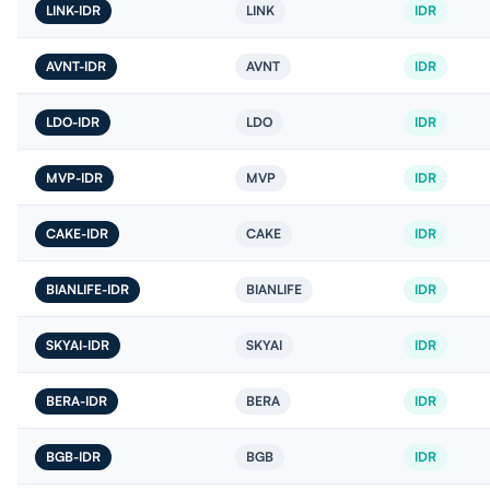
LINK-IDR
LINK
IDR
AVNT-IDR
AVNT
IDR
LDO-IDR
LDO
IDR
MVP-IDR
MVP
IDR
CAKE-IDR
CAKE
IDR
BIANLIFE-IDR
BIANLIFE
IDR
SKYAI-IDR
SKYAI
IDR
BERA-IDR
BERA
IDR
BGB-IDR
BGB
IDR