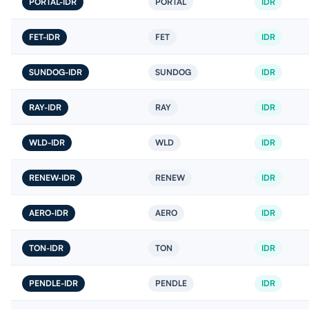
PORTAL-IDR
PORTAL
IDR
FET-IDR
FET
IDR
SUNDOG-IDR
SUNDOG
IDR
RAY-IDR
RAY
IDR
WLD-IDR
WLD
IDR
RENEW-IDR
RENEW
IDR
AERO-IDR
AERO
IDR
TON-IDR
TON
IDR
PENDLE-IDR
PENDLE
IDR