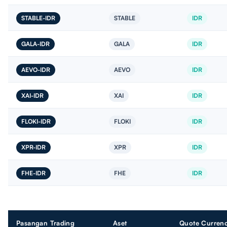
STABLE-IDR
STABLE
IDR
GALA-IDR
GALA
IDR
AEVO-IDR
AEVO
IDR
XAI-IDR
XAI
IDR
FLOKI-IDR
FLOKI
IDR
XPR-IDR
XPR
IDR
FHE-IDR
FHE
IDR
Pasangan Trading
Aset
Quote Curren