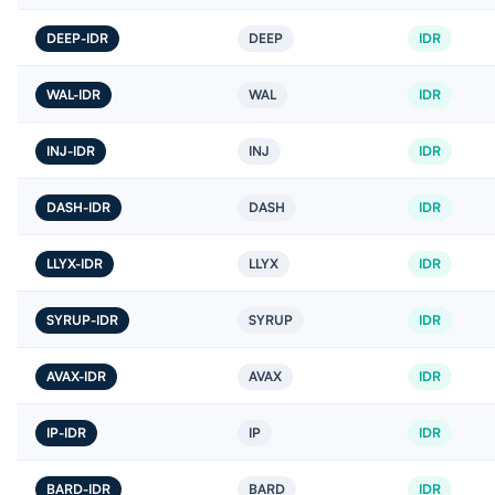
DEEP-IDR
DEEP
IDR
WAL-IDR
WAL
IDR
INJ-IDR
INJ
IDR
DASH-IDR
DASH
IDR
LLYX-IDR
LLYX
IDR
SYRUP-IDR
SYRUP
IDR
AVAX-IDR
AVAX
IDR
IP-IDR
IP
IDR
BARD-IDR
BARD
IDR