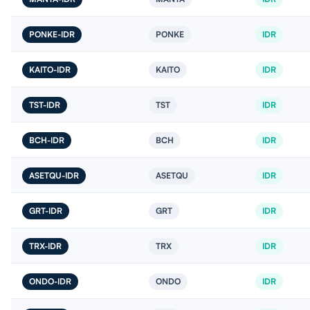
PONKE-IDR
PONKE
IDR
KAITO-IDR
KAITO
IDR
TST-IDR
TST
IDR
BCH-IDR
BCH
IDR
ASETQU-IDR
ASETQU
IDR
GRT-IDR
GRT
IDR
TRX-IDR
TRX
IDR
ONDO-IDR
ONDO
IDR