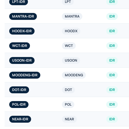
LPT-IDR
LPT
IDR
MANTRA-IDR
MANTRA
IDR
HOODX-IDR
HOODX
IDR
WCT-IDR
WCT
IDR
USOON-IDR
USOON
IDR
MOODENG-IDR
MOODENG
IDR
DOT-IDR
DOT
IDR
POL-IDR
POL
IDR
NEAR-IDR
NEAR
IDR