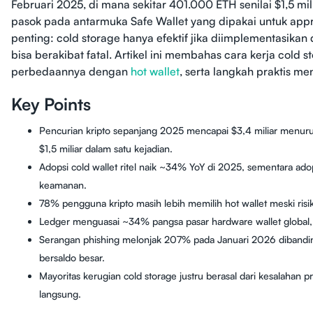
Februari 2025, di mana sekitar 401.000 ETH senilai $1,5 mi
pasok pada antarmuka Safe Wallet yang dipakai untuk appro
penting: cold storage hanya efektif jika diimplementasika
bisa berakibat fatal. Artikel ini membahas cara kerja co
perbedaannya dengan
hot wallet
, serta langkah praktis 
Key Points
Pencurian kripto sepanjang 2025 mencapai $3,4 miliar menur
$1,5 miliar dalam satu kejadian.
Adopsi cold wallet ritel naik ~34% YoY di 2025, sementara adop
keamanan.
78% pengguna kripto masih lebih memilih hot wallet meski risik
Ledger menguasai ~34% pangsa pasar hardware wallet global,
Serangan phishing melonjak 207% pada Januari 2026 dibandi
bersaldo besar.
Mayoritas kerugian cold storage justru berasal dari kesalahan
langsung.