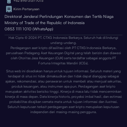
+62 895-3131-7073
Kirim Pertanyaan
Direktorat Jenderal Perlindungan Konsumen dan Tertib Niaga
Ministry of Trade of the Republic of Indonesia
0853 1111 1010 (WhatsApp)
Hak Cipta © 2024 PT. CTXG Indonesia Berkarya. Seluruh hak dilindungi
undang-undang.
Perdagangan aset kripto difasilitasi oleh PT CTXG Indonesia Berkarya,
perusahaan Pedagang Aset Keuangan Digital yang telah berizin dan diawasi
oleh Otoritas Jasa Keuangan (OJK) serta terdaftar sebagai anggota PT
Fortuna Integritas Mandiri (ICEx).
Situs web ini disediakan hanya untuk tujuan informasi. Seluruh materi yang
terdapat di situs ini tidak dimaksudkan dan tidak dapat dianggap sebagai
ajakan, rekomendasi, atau penawaran untuk membeli atau menjual sekuritas,
produk keuangan, atau instrumen apa pun. Perdagangan aset kripto
merupakan aktivitas berisiko tinggi. Kinerja di masa lalu tidak mencerminkan
kinerja di masa depan. Data kinerja historis, proyeksi imbal hasil, dan estimasi
probabilitas disajikan semata-mata untuk tujuan informasi dan ilustrasi.
Seluruh keputusan terkait perdagangan aset kripto merupakan keputusan
independen dari masing-masing pengguna.