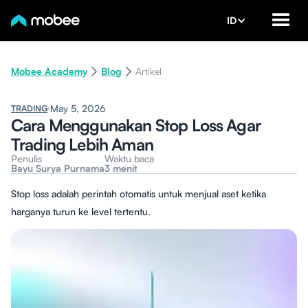
ID
Mobee Academy
Blog
Artikel
May 5, 2026
TRADING
Cara Menggunakan Stop Loss Agar
Trading Lebih Aman
Penulis
Waktu baca
Bayu Surya Purnama
3 menit
Stop loss adalah perintah otomatis untuk menjual aset ketika
harganya turun ke level tertentu.