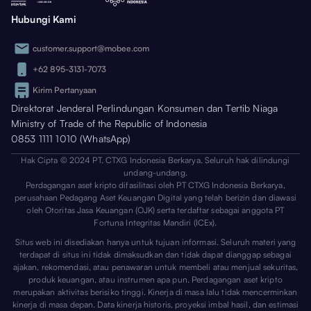
Hubungi Kami
customer.support@mobee.com
+62 895-3131-7073
Kirim Pertanyaan
Direktorat Jenderal Perlindungan Konsumen dan Tertib Niaga
Ministry of Trade of the Republic of Indonesia
0853 1111 1010 (WhatsApp)
Hak Cipta © 2024 PT. CTXG Indonesia Berkarya. Seluruh hak dilindungi
undang-undang.
Perdagangan aset kripto difasilitasi oleh PT CTXG Indonesia Berkarya,
perusahaan Pedagang Aset Keuangan Digital yang telah berizin dan diawasi
oleh Otoritas Jasa Keuangan (OJK) serta terdaftar sebagai anggota PT
Fortuna Integritas Mandiri (ICEx).
Situs web ini disediakan hanya untuk tujuan informasi. Seluruh materi yang
terdapat di situs ini tidak dimaksudkan dan tidak dapat dianggap sebagai
ajakan, rekomendasi, atau penawaran untuk membeli atau menjual sekuritas,
produk keuangan, atau instrumen apa pun. Perdagangan aset kripto
merupakan aktivitas berisiko tinggi. Kinerja di masa lalu tidak mencerminkan
kinerja di masa depan. Data kinerja historis, proyeksi imbal hasil, dan estimasi