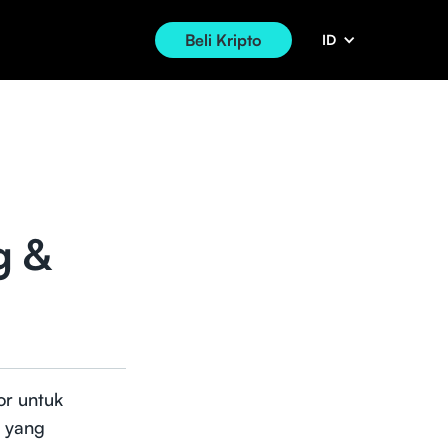
Beli Kripto
ID
g &
or untuk
r yang