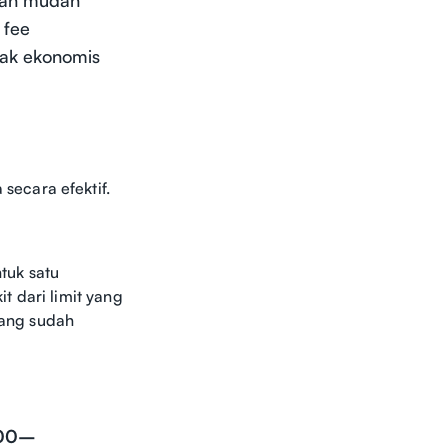
 fee
dak ekonomis
ecara efektif.
tuk satu
it dari limit yang
yang sudah
00–