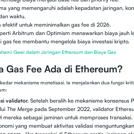
ama yang memengaruhi adalah kepadatan jaringan, kom
 dan waktu.
 efektif untuk meminimalkan gas fee di 2026.
eperti Arbitrum dan Optimism menawarkan biaya jauh l
gas fee membantu mengelola biaya investasi kripto.
ami Gwei dalam Jaringan Ethereum dan Biaya Gas
 Gas Fee Ada di Ethereum?
adar mekanisme monetisasi. Ia menjalankan dua fungsi krit
eum:
i validator.
Setelah beralih ke mekanisme konsensus P
lui
The Merge
pada September 2022, validator Ether
TH mereka sebagai jaminan untuk memproses transaksi.
konomi yang membuat aktivitas validasi menguntungkan
an spam.
Jika transaksi di Ethereum gratis, jaringan 