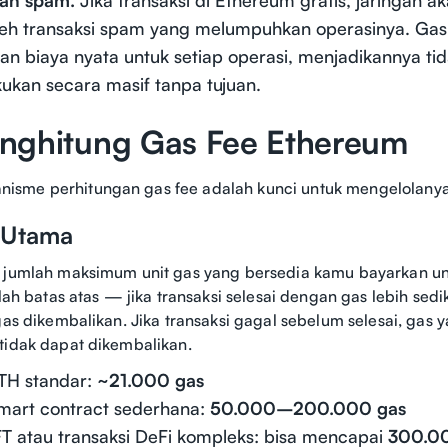
oleh transaksi spam yang melumpuhkan operasinya. Gas
n biaya nyata untuk setiap operasi, menjadikannya ti
kukan secara masif tanpa tujuan.
nghitung Gas Fee Ethereum
sme perhitungan gas fee adalah kunci untuk mengelolanya s
 Utama
 jumlah maksimum unit gas yang bersedia kamu bayarkan un
alah batas atas — jika transaksi selesai dengan gas lebih sedik
 gas dikembalikan. Jika transaksi gagal sebelum selesai, gas 
tidak dapat dikembalikan.
ETH standar:
~21.000 gas
smart contract sederhana:
50.000–200.000 gas
FT atau transaksi DeFi kompleks: bisa mencapai
300.0