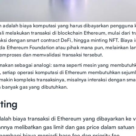
m adalah biaya komputasi yang harus dibayarkan pengguna 
ali melakukan transaksi di blockchain Ethereum, mulai dari t
aksi dengan smart contract DeFi, hingga minting NFT. Biaya in
da Ethereum Foundation atau pihak mana pun, melainkan la
emproses dan memvalidasi transaksi tersebut.
nakan sebagai analogi: sama seperti mesin yang membutuh
, setiap operasi komputasi di Ethereum membutuhkan sejuml
akin kompleks transaksinya, misalnya interaksi dengan smar
n banyak gas yang dibutuhkan.
ting
alah biaya transaksi di Ethereum yang dibayarkan ke va
nnya melibatkan gas limit dan gas price dalam satuan
embagi biaya menjadi base fee dan priority fee.