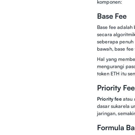
komponen:
Base Fee
Base fee adalah 
secara algoritmi
seberapa penuh b
bawah, base fee 
Hal yang membeda
mengurangi paso
token ETH itu sen
Priority Fee
Priority fee
atau
dasar sukarela u
jaringan, semaki
Formula Ba