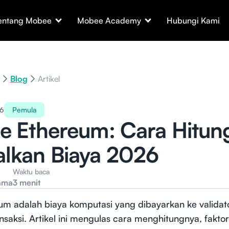
entang Mobee
Mobee Academy
Hubungi Kami
Blog
Artikel
26
Pemula
e Ethereum: Cara Hitun
lkan Biaya 2026
Waktu baca
ama
3 menit
um adalah biaya komputasi yang dibayarkan ke validat
saksi. Artikel ini mengulas cara menghitungnya, fakto