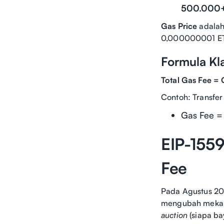
500.000+
Gas Price
adalah
0,000000001 ETH
Formula Kla
Total Gas Fee = 
Contoh: Transfer
Gas Fee =
EIP-155
Fee
Pada Agustus 2
mengubah mekani
auction
(siapa bay