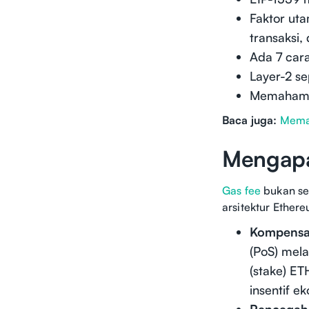
Faktor ut
transaksi,
Ada 7 cara
Layer-2 s
Memahami 
Baca juga:
Memah
Mengapa
Gas fee
bukan sek
arsitektur Ether
Kompensas
(PoS) mela
(stake) E
insentif e
Pencegah