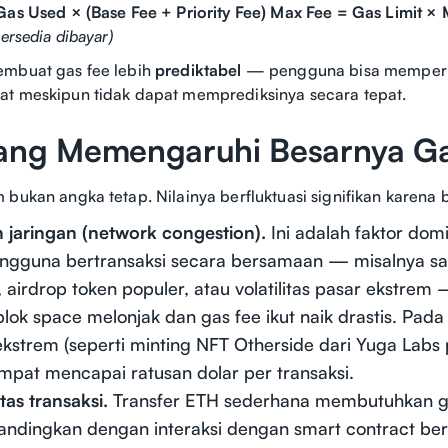
Gas Used × (Base Fee + Priority Fee)
Max Fee = Gas Limit × 
bersedia dibayar)
embuat gas fee lebih
prediktabel
— pengguna bisa memperki
at meskipun tidak dapat memprediksinya secara tepat.
yang Memengaruhi Besarnya G
 bukan angka tetap. Nilainya berfluktuasi signifikan karena 
 jaringan (network congestion).
Ini adalah faktor domi
ngguna bertransaksi secara bersamaan — misalnya sa
 airdrop token populer, atau volatilitas pasar ekstre
lok space melonjak dan gas fee ikut naik drastis. Pad
ekstrem (seperti minting NFT Otherside dari Yuga Labs
mpat mencapai ratusan dolar per transaksi.
as transaksi.
Transfer ETH sederhana membutuhkan ga
bandingkan dengan interaksi dengan smart contract berl