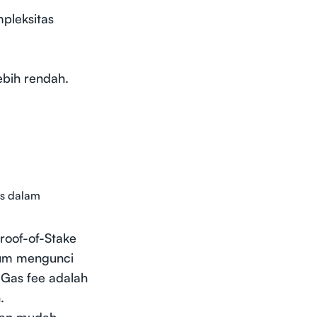
pleksitas
ebih rendah.
is dalam
roof-of-Stake
eum mengunci
 Gas fee adalah
.
akan mudah