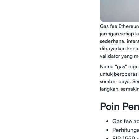
Gas fee Ethereu
jaringan setiap k
sederhana, inter
dibayarkan kepa
validator yang m
Nama "gas" digu
untuk beroperasi
sumber daya. Sem
langkah, semaki
Poin Pen
Gas fee ad
Perhitunga
EIP-1559 m