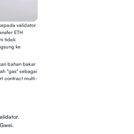
kepada validator
ransfer ETH
i tidak
ngsung ke
kan bahan bakar
ah "gas" sebagai
t contract multi-
lidator.
 Gwei.