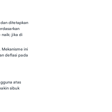
 dan ditetapkan
berdasarkan
aik; jika di
. Mekanisme ini
n deflasi pada
ngguna atas
makin sibuk