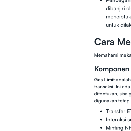
dibanjiri 
menciptaka
untuk dila
Cara Me
Memahami mekani
Komponen
Gas Limit
adalah
transaksi. Ini ad
ditentukan, sisa
digunakan tetap 
Transfer 
Interaksi 
Minting N