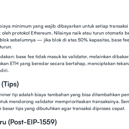
biaya minimum yang wajib dibayarkan untuk setiap transaksi
k oleh protokol Ethereum. Nilainya naik atau turun otomatis 
lok sebelumnya — jika blok di atas 50% kapasitas, base fee n
turun.
kan: base fee tidak masuk ke validator, melainkan dibakar
kan ETH yang beredar secara bertahap, menciptakan tekana
diri.
 (Tips)
miner tip
adalah biaya tambahan yang bisa ditambahkan pe
ntuk mendorong validator memprioritaskan transaksinya. Se
n besar tips yang dibutuhkan agar transaksi diproses cepat.
ru (Post-EIP-1559)