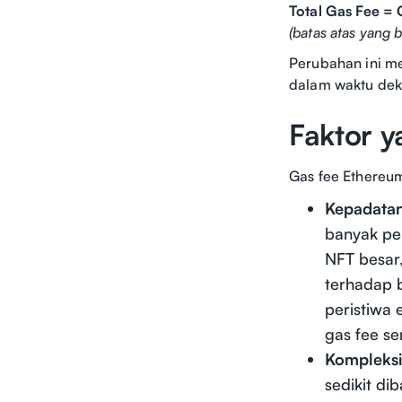
Total Gas Fee = 
(batas atas yang 
Perubahan ini m
dalam waktu dek
Faktor 
Gas fee Ethereum
Kepadatan
banyak pe
NFT besar,
terhadap b
peristiwa 
gas fee se
Kompleksit
sedikit di