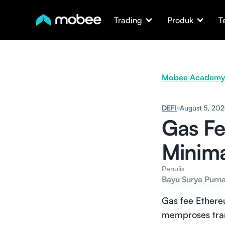
Trading
Produk
T
Mobee Academy
DEFI
August 5, 20
Gas Fe
Minima
Penulis
Bayu Surya Purn
Gas fee Ethere
memproses tran