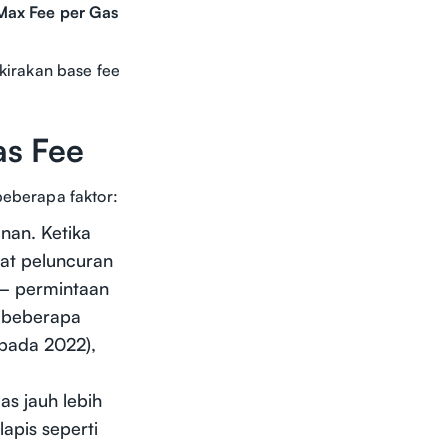
Max Fee per Gas
rakan base fee
as Fee
beberapa faktor:
nan. Ketika
at peluncuran
m — permintaan
a beberapa
 pada 2022),
s jauh lebih
apis seperti