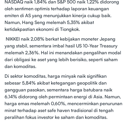
NASDAQ naik 1,84% dan S&P 500 naik 1,22% didorong
oleh sentimen optimis terhadap laporan keuangan
emiten di AS yang menunjukkan kinerja cukup baik.
Namun, Hang Seng melemah 5,35% akibat
ketidakpastian ekonomi di Tiongkok.
NIKKEI naik 2,08% berkat kebijakan moneter Jepang
yang stabil, sementara imbal hasil US 10-Year Treasury
melemah 2,36%. Hal ini menandakan pengalihan modal
dari obligasi ke aset yang lebih berisiko, seperti saham
dan komoditas.
Di sektor komoditas, harga minyak naik signifikan
sebesar 5,84% akibat ketegangan geopolitik dan
gangguan pasokan, sementara harga batubara naik
6,14% didorong oleh permintaan energi di Asia. Namun,
harga emas melemah 0,60%, mencerminkan penurunan
minat terhadap aset safe haven tradisional di tengah
peralihan fokus investor ke saham dan komoditas.