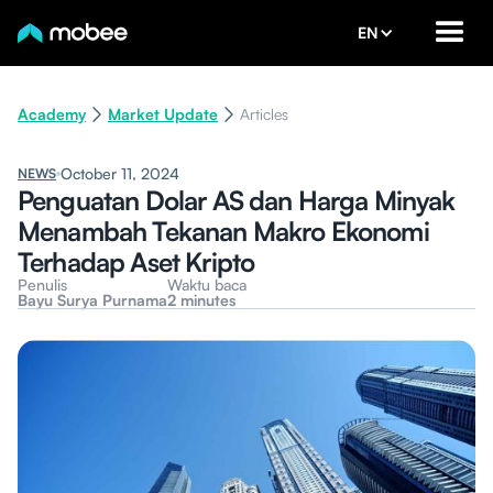
EN
Academy
Market Update
Articles
October 11, 2024
NEWS
Penguatan Dolar AS dan Harga Minyak
Menambah Tekanan Makro Ekonomi
Terhadap Aset Kripto
Penulis
Waktu baca
Bayu Surya Purnama
2 minutes