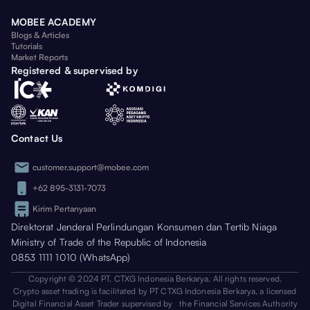
MOBEE ACADEMY
Blogs & Articles
Tutorials
Market Reports
Registered & supervised by
Contact Us
customer.support@mobee.com
+62 895-3131-7073
Kirim Pertanyaan
Direktorat Jenderal Perlindungan Konsumen dan Tertib Niaga
Ministry of Trade of the Republic of Indonesia
0853 1111 1010 (WhatsApp)
Copyright © 2024 PT. CTXG Indonesia Berkarya. All rights reserved.
Crypto asset trading is facilitated by PT CTXG Indonesia Berkarya, a licensed
Digital Financial Asset Trader supervised by the Financial Services Authority