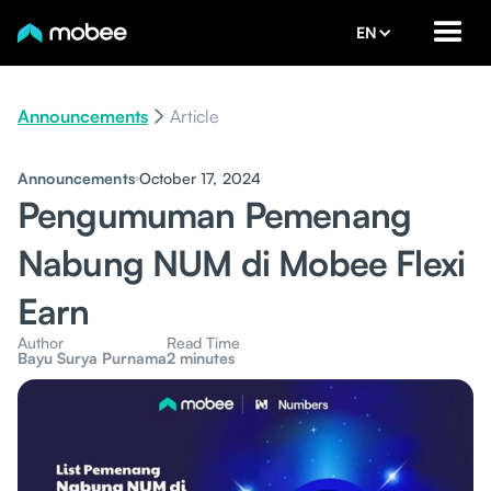
EN
Announcements
Article
Announcements
October 17, 2024
Pengumuman Pemenang
Nabung NUM di Mobee Flexi
Earn
Author
Read Time
Bayu Surya Purnama
2 minutes