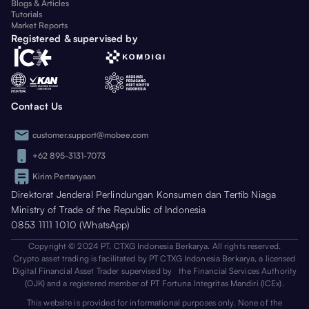
Blogs & Articles
Tutorials
Market Reports
Registered & supervised by
Contact Us
customer.support@mobee.com
+62 895-3131-7073
Kirim Pertanyaan
Direktorat Jenderal Perlindungan Konsumen dan Tertib Niaga
Ministry of Trade of the Republic of Indonesia
0853 1111 1010 (WhatsApp)
Copyright © 2024 PT. CTXG Indonesia Berkarya. All rights reserved.
Crypto asset trading is facilitated by PT CTXG Indonesia Berkarya, a licensed
Digital Financial Asset Trader supervised by the Financial Services Authority
(OJK) and a registered member of PT Fortuna Integritas Mandiri (ICEx).
This website is provided for informational purposes only. None of the