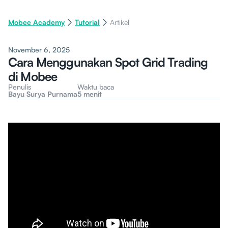
Mobee Academy
Tutorial
Artikel
November 6, 2025
Cara Menggunakan Spot Grid Trading
di Mobee
Penulis
Waktu baca
Bayu Surya Purnama
5 menit